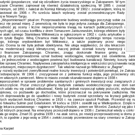
 budynki gospodarcze, stał się ośrodkiem życia towarzyskiego w Zakopanem. W tym
asie Chramiec zajmował się również działalnością społeczną. W 1885 r. został
innym, od 1891 r. należał do Komisji Klimatycznej. W 1902 r. został wójtem, którą to
piastował do 1906 r. Po sześciu latach wybrany został przewodniczącym Rady
ej w Nowym Targu.
„Wspomnieniach” pisał on: Przeprowadzenie budowy wodociągu poczytuję sobie za
lecz nie ponad miarę. Z pewnością nie była to jego jedyna zasługa dla Zakopanego.
udność jej oceny i liczne nieporozumienia trwają na kartach publicystycznych i
nych ujęć, od czasu konfliktu z drem Tomaszem Janiszewskim, którego efektem były
e ataki samego Stanisława Witkiewicza w ogłoszonym w 1902 r. cyklu artykułów o
m tytule Bagno. Winą Chramca miało być hamowanie szybkiego tempa rozwoju
go, którego orędownikiem był Witkiewicz, a także popierany przez niego
ki. Ocena ta nie była jednak obiektywna. Nie ulega wątpliwości, że obu lekarzom
na modernizacji stacji klimatycznej, inaczej jednak oceniali koszty inwestycji i
ci finansowe Zakopanego. Chramiec, znając doskonale finanse gminy, za
ejszą do przeprowadzenia uznał budowę wodociągów, następnie zaś oświetlenia. Janisz
, że jednocześnie z wodociągiem powinna być budowana kanalizacji. Niestety, koszty takie
bie sprawę Chramiec. Napływowa zakopiańska inteligencja w większości przyznawała racj
„surdutowym, miejscowym dygnitarzem”. Tak właśnie nazwał go Witkiewicz w „Bagnie”.
y rozwój wydarzeń zweryfikował realne koszty inwestycji i potwierdził poniekąd, że Zakop
zedsięwzięcie. W 1906 r. zrezygnował on z pełnienia funkcji wójta, jego przeciwnicy 
 własnych zamierzeń. Mimo to miasto zostało skanalizowane dopiero w 1938 r.
eporozumień w sprawie problemów sanitarnych i gminnych inwestycji oraz związanych z n
nieszczęście. Pożar zniszczył główny budynek zakładu wodoleczniczego oraz dom 
ch udało mu się zakład odbudować. Kiedy już jednak rozpoczął spłatę pożyczki, wybuchł
wojskowy, co pozbawiło go dochodów, które przeznaczał na pokrywanie zadłużenia. N
ych doprowadziła go do upadłości i nowy budynek został sprzedany na licytacji galic
tych wydarzeń Andrzej Chramiec w 1916 r. na zawsze opuścił Podhale. Przeniósł się n
o folwarku Sulmin pod Gdańskiem. W końcu w 1924 r. osiedlił się w Wielkopolsce. Dzięki
ję lekarza powiatowego – najpierw w Międzychodzie, potem we Wrześni. Zasłużył się jako le
ród których pracował. Na emeryturę przeszedł dopiero w 1936 r. Zamieszkał wtedy u córki
ła go wojna. Zmarł 31 grudnia 1939 r. na atak serca, po rewizji przeprowadzonej w domu
h, to zgodnie z jego wolą w 1954 r. zwłoki zostały przeniesione na stary cmentarz w Zakop
w.
na Karpiel