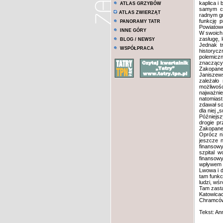
kaplica i
ATLAS GRZYBÓW
samym cz
ATLAS ZWIERZĄT
radnym gm
funkcję 
PANORAMY TATR
Powiatow
INNE GÓRY
W swoich 
zasługę, 
BLOG / NEWSY
Jednak tr
WSPÓŁPRACA
historycz
polemiczn
znaczący
Zakopane
Janiszews
zależało 
możliwoś
najważni
natomiast
zdawał so
dla niej 
Późniejsz
drogie pr
Zakopanem
Oprócz ni
jeszcze 
finansowy
szpital 
finansow
wpływem 
Lwowa i d
tam funkc
ludzi, wś
Tam zasta
Katowicac
Chramcó
Tekst: An