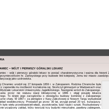
ria
miec - wójt i pierwszy góralski lekarz
miec - wójt i pierwszy góralski lekarz to postać charakterystyczna i ważna dla histori
rzymierzeńcem hr. Zamoyskiego przy budowie linii kolejowej. Jemu też miasto zawdzięc
laryzację jako uzdrowiska.
j Chramiec urodził się 27 listopada 1859 r. w Zakopanem. Rodzina Chramców była
ecz zapewniła mu możliwość kształcenia się. Skończył gimnazjum w Wadowicach oraz
 Wydziale Lekarskim Uniwersytetu Jagiellońskiego. Następnie wrócił do Zakopanego.
aniu przez nie statusu stacji klimatycznej w 1886 r. objął posadę lekarza
znego. To dzięki jego zarządzeniu o obowiązku budowy kominów z Zakopanego
kurne chaty. W 1887 r. za pieniądze z Kasy Zaliczkowej w Nowym Targu wybudował
kład wodoleczniczy. Prowadził go przez 30 lat, przyjął ponad 20 tys. kuracjuszy.
h było wielu przedstawicieli władz, arystokratów, ludzi nauki i sztuki. Rozbudowany i
ie urządzony zakład, który tworzyły trzy budynki mieszkalne, pawilony zabiegowe,