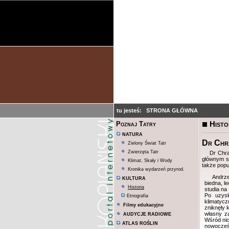
tu jesteś:
STRONA GŁÓWNA
Histo
Poznaj Tatry
NATURA
Dr Chra
Zielony Świat Tatr
Zwierzęta Tatr
Dr Chra
głównym sp
Klimat, Skały i Wody
także popu
Kronika wydarzeń przyrod.
Andrze
KULTURA
biedna, l
Historia
studia na
Po uzysk
Etnografia
klimatyc
Filmy edukacyjne
zniknęły 
własny za
AUDYCJE RADIOWE
Wśród nic
ATLAS ROŚLIN
nowocześn