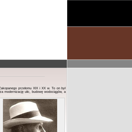
i Zakopanego przełomu XIX i XX w. To on był
za modernizację ulic, budowę wodociągów, a