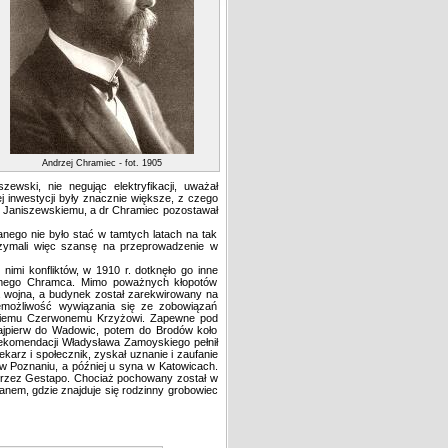
Andrzej Chramiec - fot. 1905
ewski, nie negując elektryfikacji, uważał
j inwestycji były znacznie większe, z czego
ę Janiszewskiemu, a dr Chramiec pozostawał
anego nie było stać w tamtych latach na tak
otrzymali więc szansę na przeprowadzenie w
imi konfliktów, w 1910 r. dotknęło go inne
samego Chramca. Mimo poważnych kłopotów
a wojna, a budynek został zarekwirowany na
iemożliwość wywiązania się ze zobowiązań
yjskiemu Czerwonemu Krzyżowi. Zapewne pod
ajpierw do Wadowic, potem do Brodów koło
 rekomendacji Władysława Zamoyskiego pełnił
karz i społecznik, zyskał uznanie i zaufanie
 w Poznaniu, a później u syna w Katowicach.
 przez Gestapo. Chociaż pochowany został w
anem, gdzie znajduje się rodzinny grobowiec