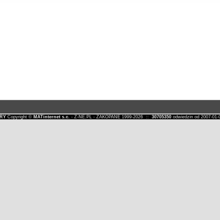
RY
Copyright ©
MATinternet s.c.
- Z-NE.PL - ZAKOPANE 1999-2026 ::
30705350
odwiedzin od 2007-0