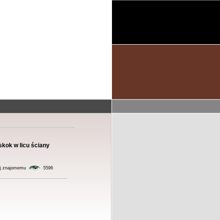
skok w licu ściany
j znajomemu
5596