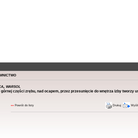
wnictwo
a, warsol
 górnej części zrębu, nad ocapem, przez przesunięcie do wnętrza izby tworzy u
««
Powrót do listy
Drukuj
Wyśli