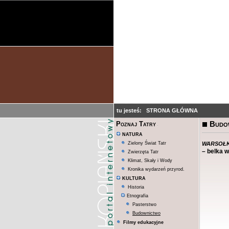
tu jesteś:
STRONA GŁÓWNA
Budo
Poznaj Tatry
NATURA
warsołk
Zielony Świat Tatr
– belka w
Zwierzęta Tatr
Klimat, Skały i Wody
Kronika wydarzeń przyrod.
KULTURA
Historia
Etnografia
Pasterstwo
Budownictwo
Filmy edukacyjne