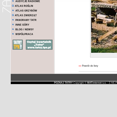
AUDYCJE RADIOWE
ATLAS ROŚLIN
ATLAS GRZYBÓW
ATLAS ZWIERZĄT
PANORAMY TATR
INNE GÓRY
BLOG / NEWSY
WSPÓŁPRACA
««
Powrót do listy
POZNAJ TATRY
Copyright ©
MATinternet s.c.
- Z-NE.P