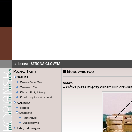
tu jesteś:
STRONA GŁÓWNA
Budownictwo
Poznaj Tatry
NATURA
sumik
Zielony Świat Tatr
– krótka płaza między oknami lub drzwiam
Zwierzęta Tatr
Klimat, Skały i Wody
Kronika wydarzeń przyrod.
KULTURA
Historia
Etnografia
Pasterstwo
Budownictwo
Filmy edukacyjne