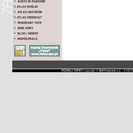
AUDYCJE RADIOWE
ATLAS ROŚLIN
ATLAS GRZYBÓW
ATLAS ZWIERZĄT
PANORAMY TATR
INNE GÓRY
BLOG / NEWSY
WSPÓŁPRACA
POZNAJ TATRY
Copyright ©
MATinternet s.c.
- Z-NE.P