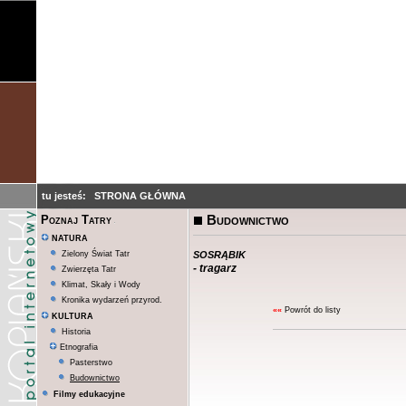
tu jesteś:
STRONA GŁÓWNA
Budownictwo
Poznaj Tatry
NATURA
sosrąbik
Zielony Świat Tatr
- tragarz
Zwierzęta Tatr
Klimat, Skały i Wody
Kronika wydarzeń przyrod.
««
Powrót do listy
KULTURA
Historia
Etnografia
Pasterstwo
Budownictwo
Filmy edukacyjne