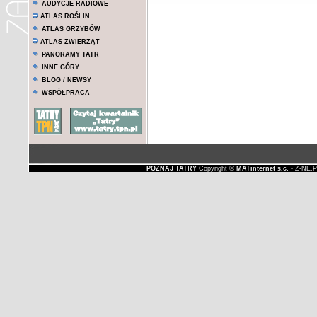
AUDYCJE RADIOWE
ATLAS ROŚLIN
ATLAS GRZYBÓW
ATLAS ZWIERZĄT
PANORAMY TATR
INNE GÓRY
BLOG / NEWSY
WSPÓŁPRACA
POZNAJ TATRY
Copyright ©
MATinternet s.c.
- Z-NE.P