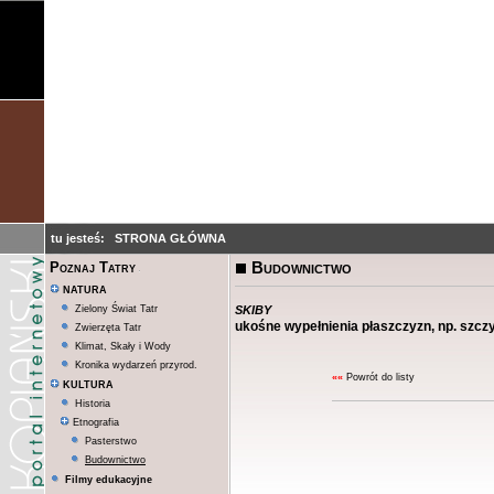
tu jesteś:
STRONA GŁÓWNA
Budownictwo
Poznaj Tatry
NATURA
skiby
Zielony Świat Tatr
ukośne wypełnienia płaszczyzn, np. szczy
Zwierzęta Tatr
Klimat, Skały i Wody
Kronika wydarzeń przyrod.
««
Powrót do listy
KULTURA
Historia
Etnografia
Pasterstwo
Budownictwo
Filmy edukacyjne