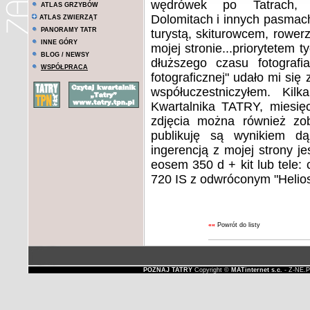
wędrówek po Tatrach, B
ATLAS GRZYBÓW
Dolomitach i innych pasmac
ATLAS ZWIERZĄT
PANORAMY TATR
turystą, skiturowcem, rowe
INNE GÓRY
mojej stronie...priorytetem 
BLOG / NEWSY
dłuższego czasu fotografia
WSPÓŁPRACA
fotograficznej" udało mi si
współuczestniczyłem. Ki
Kwartalnika TATRY, miesię
zdjęcia można również zo
publikuję są wynikiem dą
ingerencją z mojej strony je
eosem 350 d + kit lub tele: 
720 IS z odwróconym "Heli
««
Powrót do listy
POZNAJ TATRY
Copyright ©
MATinternet s.c.
- Z-NE.P