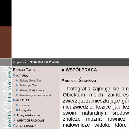
tu jesteś:
STRONA GŁÓWNA
WSPÓŁPRACA
Poznaj Tatry
NATURA
Andrzej Śliwiński
Zielony Świat Tatr
Zwierzęta Tatr
Fotografią zajmuję się am
Klimat, Skały i Wody
Obiektem moich zaintere
Kronika wydarzeń przyrod.
zwierzęta zamieszkujące gór
KULTURA
Historia
niedźwiedzie, kozice jak t
Etnografia
swoim naturalnym środow
Filmy edukacyjne
znaleźć można również 
AUDYCJE RADIOWE
malownicze widoki, któr
ATLAS ROŚLIN