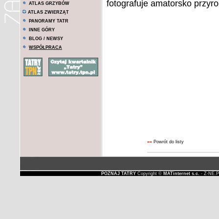
fotografuje amatorsko przyro
ATLAS GRZYBÓW
ATLAS ZWIERZĄT
PANORAMY TATR
INNE GÓRY
BLOG / NEWSY
WSPÓŁPRACA
««
Powrót do listy
POZNAJ TATRY
Copyright ©
MATinternet s.c.
- Z-NE.P