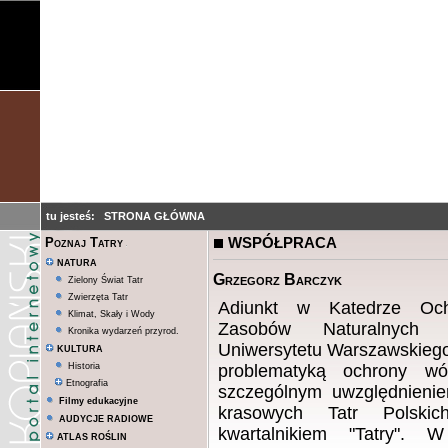
tu jesteś:
STRONA GŁÓWNA
WSPÓŁPRACA
Poznaj Tatry
NATURA
Grzegorz Barczyk
Zielony Świat Tatr
Zwierzęta Tatr
Adiunkt w Katedrze Och
Klimat, Skały i Wody
Zasobów Naturalnych W
Kronika wydarzeń przyrod.
Uniwersytetu Warszawskiego
KULTURA
Historia
problematyką ochrony w
Etnografia
szczególnym uwzględnien
Filmy edukacyjne
krasowych Tatr Polskic
AUDYCJE RADIOWE
kwartalnikiem "Tatry". 
ATLAS ROŚLIN