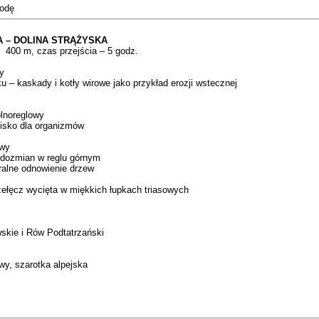
rodę
A – DOLINA STRĄŻYSKA
 400 m, czas przejścia – 5 godz.
ny
ku – kaskady i kotły wirowe jako przykład erozji wstecznej
olnoreglowy
lisko dla organizmów
owy
łodozmian w reglu górnym
uralne odnowienie drzew
rzełęcz wycięta w miękkich łupkach triasowych
skie i Rów Podtatrzański
owy, szarotka alpejska