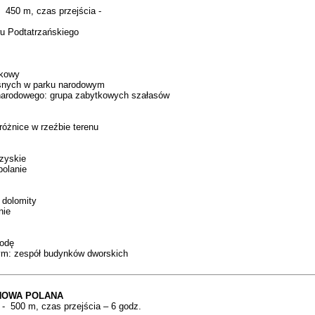
 450 m, czas przejścia -
wu Podtatrzańskiego
ąkowy
eśnych w parku narodowym
 narodowego: grupa zabytkowych szałasów
 różnice w rzeźbie terenu
zyskie
polanie
 dolomity
nie
rodę
ym: zespół budynków dworskich
INOWA POLANA
- 500 m, czas przejścia – 6 godz.