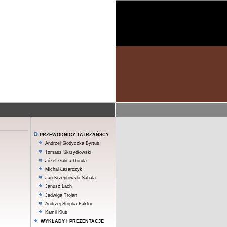
PRZEWODNICY TATRZAŃSCY
Andrzej Słodyczka Byrtuś
Tomasz Skrzydłowski
Józef Galica Dorula
Michał Łazarczyk
Jan Krzeptowski Sabała
Janusz Lach
Jadwiga Trojan
Andrzej Stopka Faktor
Kamil Kluś
WYKŁADY I PREZENTACJE