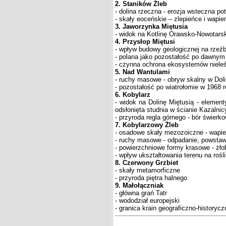
2. Staników Żleb
- dolina rzeczna - erozja wsteczna po
- skały eoceńskie – zlepieńce i wapie
3. Jaworzynka Miętusia
- widok na Kotlinę Orawsko-Nowotars
4. Przysłop Miętusi
- wpływ budowy geologicznej na rzeźb
- polana jako pozostałość po dawnym
- czynna ochrona ekosystemów niele
5. Nad Wantulami
- ruchy masowe - obryw skalny w Doli
- pozostałość po wiatrołomie w 1968 r
6. Kobylarz
- widok na Dolinę Miętusią - elementy
odsłonięta studnia w ścianie Kazalnic
- przyroda regla górnego - bór świerk
7. Kobylarzowy Żleb
- osadowe skały mezozoiczne - wapie
- ruchy masowe - odpadanie, powstaw
- powierzchniowe formy krasowe - żł
- wpływ ukształtowania terenu na rośl
8. Czerwony Grzbiet
- skały metamorficzne
- przyroda piętra halnego
9. Małołączniak
- główna grań Tatr
- wododział europejski
- granica krain geograficzno-historyc