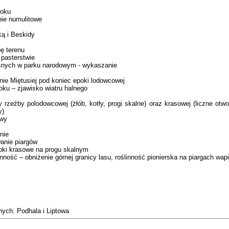
toku
nie numulitowe
ką i Beskidy
ę terenu
 pasterstwie
śnych w parku narodowym - wykaszanie
nie Miętusiej pod koniec epoki lodowcowej
oku – zjawisko wiatru halnego
 rzeźby polodowcowej (żłób, kotły, progi skalne) oraz krasowej (liczne otwo
y)
owy
nie
anie piargów
obki krasowe na progu skalnym
inność – obniżenie górnej granicy lasu, roślinność pionierska na piargach wa
znych: Podhala i Liptowa