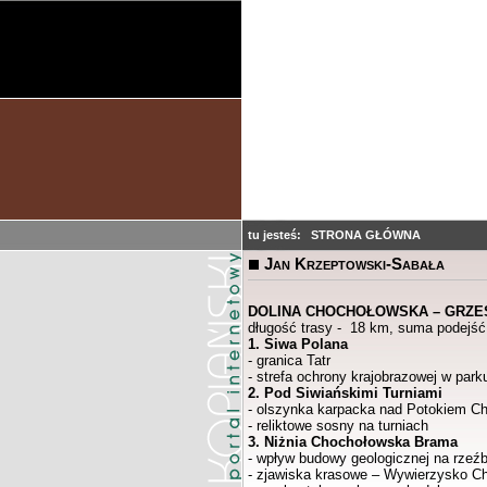
tu jesteś:
STRONA GŁÓWNA
Jan Krzeptowski-Sabała
DOLINA CHOCHOŁOWSKA – GRZEŚ
długość trasy - 18 km, suma podejść
1. Siwa Polana
- granica Tatr
- strefa ochrony krajobrazowej w par
2. Pod Siwiańskimi Turniami
- olszynka karpacka nad Potokiem C
- reliktowe sosny na turniach
3. Niżnia Chochołowska Brama
- wpływ budowy geologicznej na rzeźb
- zjawiska krasowe – Wywierzysko C