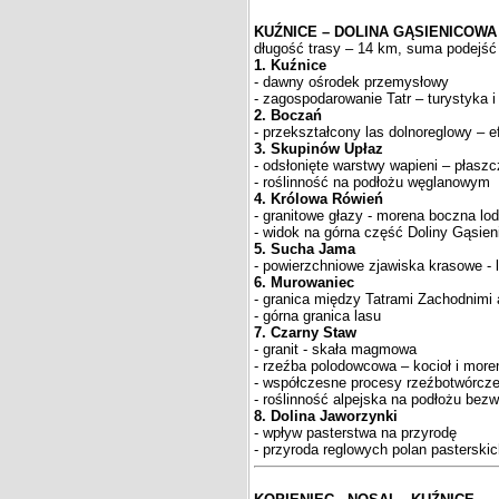
KUŹNICE – DOLINA GĄSIENICOWA
długość trasy – 14 km, suma podejść 
1. Kuźnice
- dawny ośrodek przemysłowy
- zagospodarowanie Tatr – turystyka i
2. Boczań
- przekształcony las dolnoreglowy – e
3. Skupinów Upłaz
- odsłonięte warstwy wapieni – płasz
- roślinność na podłożu węglanowym
4. Królowa Rówień
- granitowe głazy - morena boczna lo
- widok na górna część Doliny Gąsieni
5. Sucha Jama
- powierzchniowe zjawiska krasowe - 
6. Murowaniec
- granica między Tatrami Zachodnimi
- górna granica lasu
7. Czarny Staw
- granit - skała magmowa
- rzeźba polodowcowa – kocioł i mor
- współczesne procesy rzeźbotwórcz
- roślinność alpejska na podłożu be
8. Dolina Jaworzynki
- wpływ pasterstwa na przyrodę
- przyroda reglowych polan pasterski