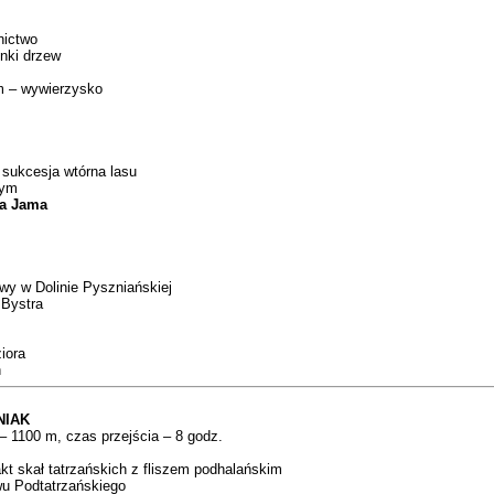
nictwo
unki drzew
m – wywierzysko
 sukcesja wtórna lasu
łym
za Jama
wy w Dolinie Pyszniańskiej
 Bystra
ziora
h
NIAK
– 1100 m, czas przejścia – 8 godz.
akt skał tatrzańskich z fliszem podhalańskim
wu Podtatrzańskiego