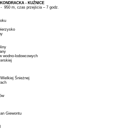
 KONDRACKA - KUŹNICE
- 950 m, czas przejścia – 7 godz.
toku
wierzysko
ny
liny
lany
dów wodno-lodowcowych
erskiej
 Wielkiej Śnieżnej
rach
hów
ian Giewontu
N