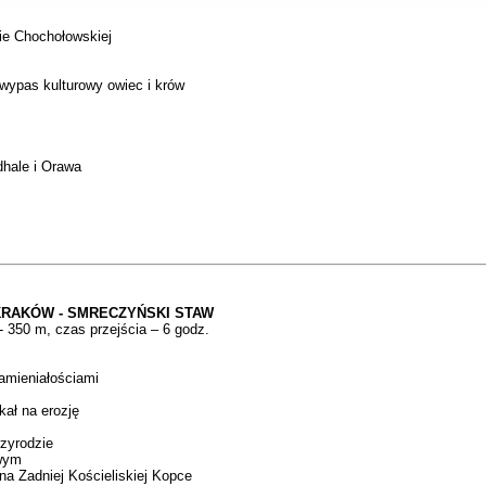
nie Chochołowskiej
wypas kulturowy owiec i krów
dhale i Orawa
KRAKÓW - SMRECZYŃSKI STAW
- 350 m, czas przejścia – 6 godz.
amieniałościami
kał na erozję
rzyrodzie
owym
 na Zadniej Kościeliskiej Kopce