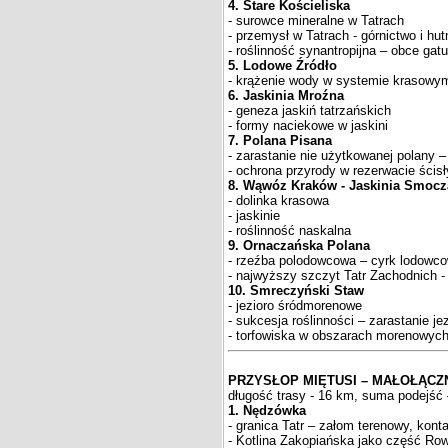
4. Stare Kościeliska
- surowce mineralne w Tatrach
- przemysł w Tatrach - górnictwo i hut
- roślinność synantropijna – obce gat
5. Lodowe Źródło
- krążenie wody w systemie krasowy
6. Jaskinia Mroźna
- geneza jaskiń tatrzańskich
- formy naciekowe w jaskini
7. Polana Pisana
- zarastanie nie użytkowanej polany –
- ochrona przyrody w rezerwacie ścis
8. Wąwóz Kraków - Jaskinia Smoc
- dolinka krasowa
- jaskinie
- roślinność naskalna
9. Ornaczańska Polana
- rzeźba polodowcowa – cyrk lodowco
- najwyższy szczyt Tatr Zachodnich -
10. Smreczyński Staw
- jezioro śródmorenowe
- sukcesja roślinności – zarastanie je
- torfowiska w obszarach morenowyc
PRZYSŁOP MIĘTUSI – MAŁOŁĄCZ
długość trasy - 16 km, suma podejść 
1. Nędzówka
- granica Tatr – załom terenowy, kont
- Kotlina Zakopiańska jako część Ro