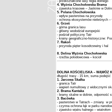
- przekształcone lasy regla dolnego
4. Wyżnia Chochołowska Brama
- zjawiska krasowe – Jaskinie w Doli
5. Polana Chochołowska
- wpływ pasterstwa na przyrodę
- ochrona ekosystemów nieleśnych – 
6. Grześ
- górna granica lasu
- główny wododział europejski
- podział polityczny Tatr
- krainy geograficzno-historyczne: Po
7. Rakoń
- przyroda pięter kosodrzewiny i hal
8. Dolina Wyżnia Chochołowska
- rzeźba polodowcowa – kocioł
DOLINA KOŚCIELISKA – WĄWÓZ 
długość trasy - 15 km, suma podejść 
1. Jarcowa Skałka
- granica Tatr
- wapień numulitowy z widocznymi sk
2. Brama Kantaka
- bramy skalne w dolinie, odporność s
3. Bacówka
- pasterstwo w Tatrach – zmiany w p
- czynna ochrona łąk w parku narod
- zjawisko wiatru halnego – wiatrołom