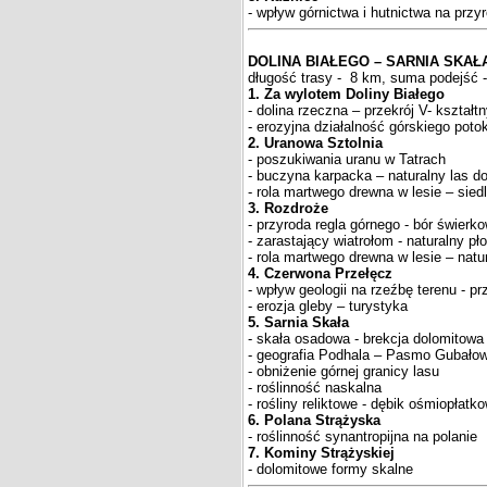
- wpływ górnictwa i hutnictwa na przy
DOLINA
BIAŁEGO – SARNIA SKAŁ
długość trasy - 8 km, suma podejść -
1. Za wylotem Doliny Białego
- dolina rzeczna – przekrój V- kształt
- erozyjna działalność górskiego poto
2. Uranowa Sztolnia
- poszukiwania uranu w Tatrach
- buczyna karpacka – naturalny las d
- rola martwego drewna w lesie – sied
3. Rozdroże
- przyroda regla górnego - bór świerk
- zarastający wiatrołom - naturalny p
- rola martwego drewna w lesie – nat
4. Czerwona Przełęcz
- wpływ geologii na rzeźbę terenu - p
- erozja gleby – turystyka
5. Sarnia Skała
- skała osadowa - brekcja dolomitowa
- geografia Podhala – Pasmo Gubałow
- obniżenie górnej granicy lasu
- roślinność naskalna
- rośliny reliktowe - dębik ośmiopłatk
6. Polana Strążyska
- roślinność synantropijna na polanie
7. Kominy Strążyskiej
- dolomitowe formy skalne