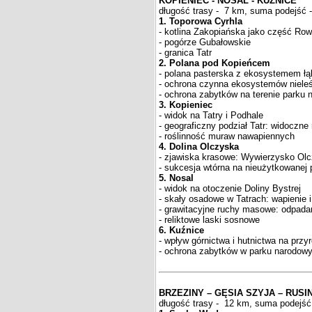
KOPIENIEC - NOSAL - KUŹNICE
długość trasy - 7 km, suma podejść -
1. Toporowa Cyrhla
- kotlina Zakopiańska jako część Ro
- pogórze Gubałowskie
- granica Tatr
2. Polana pod Kopieńcem
- polana pasterska z ekosystemem ł
- ochrona czynna ekosystemów niel
- ochrona zabytków na terenie parku
3. Kopieniec
- widok na Tatry i Podhale
- geograficzny podział Tatr: widoczne
- roślinność muraw nawapiennych
4. Dolina Olczyska
- zjawiska krasowe: Wywierzysko Olc
- sukcesja wtórna na nieużytkowanej 
5. Nosal
- widok na otoczenie Doliny Bystrej
- skały osadowe w Tatrach: wapienie i
- grawitacyjne ruchy masowe: odpada
- reliktowe laski sosnowe
6. Kuźnice
- wpływ górnictwa i hutnictwa na przy
- ochrona zabytków w parku narodow
BRZEZINY – GĘSIA SZYJA – RUS
długość trasy - 12 km, suma podejść 