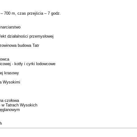
– 700 m, czas przejścia – 7 godz.
 narciarstwo
fekt działalności przemysłowej
czowinowa budowa Tatr
dowca
cowej - kotły i cyrki lodowcowe
lej krasowy
 a Wysokimi
ena czołowa
e w Tatrach Wysokich
zwęglanowym
ch