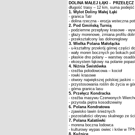
DOLINA MAŁEJ ŁĄKI - PRZEŁĘCZ
długość trasy – 12 km, suma podejść 
1. Wylot Doliny Małej Łąki
- granica Tatr
- dolina rzeczna - erozja wsteczna po
2. Pod Gmińską Turnią
- podziemne przepływy krasowe - wy
- głazy morenowe, zmiana profilu doli
- przekształcony las dolnoreglowy
3. Wielka Polana Małołącka
- u-kształtny przekrój górnej części do
- wały moren bocznych po bokach po
- płaskie dno polany – warstwy osa
- ekosystem łąkowy na polanie popast
4. Niżnia Świstówka
- rzeźba polodowcowa – kocioł
- rowki krasowe
- otwory największej polskiej jaskini –
- przystosowania roślin do życia w gó
- górna granica lasu
5. Przełęcz Kondracka
- rzeźba masywu Czerwonych Wierc
- przyroda piętra kosodrzewiny
6. Polana Kondratowa
- zjawisko lawin śnieżnych
- pozostałości obrywu skalnego ze śc
7. Polana Kalatówki
- morena boczna lodowca
- kulturowy wypas owiec i krów w TP
8. Kuźnice