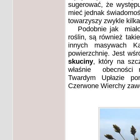
sugerować, że występu
mieć jednak świadomość
towarzyszy zwykle kilka
Podobnie jak miało t
roślin, są również tak
innych masywach Ka
powierzchnię. Jest wśr
skuciny
, który na sz
właśnie obecności ru
Twardym Upłazie pon
Czerwone Wierchy zawd