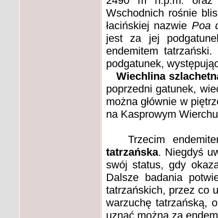
2490 m n.p.m. oraz 
Wschodnich rośnie blis
łacińskiej nazwie
Poa d
jest za jej podgatun
endemitem tatrzański
podgatunek, występując
Wiechlina szlachetn
poprzedni gatunek, wiec
można głównie w piętrz
na Kasprowym Wierchu
Trzecim endemitem 
tatrzańska
. Niegdyś uw
swój status, gdy okaza
Dalsze badania potwie
tatrzańskich, przez co 
warzuchę tatrzańską, 
uznać można za endemit 