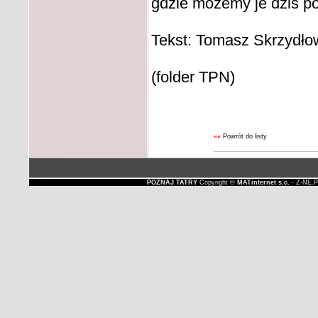
gdzie możemy je dziś po
Tekst: Tomasz Skrzydło
(folder TPN)
««
Powrót do listy
POZNAJ TATRY
Copyright ©
MATinternet s.c.
- Z-NE.P