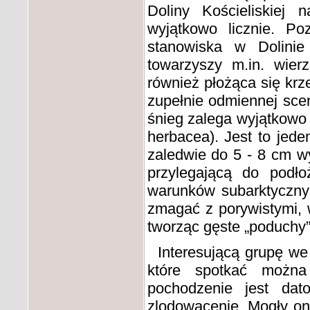
Doliny Kościeliskiej 
wyjątkowo licznie. P
stanowiska w Dolini
towarzyszy m.in. wierz
również płożąca się krz
zupełnie odmiennej scen
śnieg zalega wyjątkowo 
herbacea). Jest to jede
zaledwie do 5 - 8 cm wy
przylegającą do podł
warunków subarktycznyc
zmagać z porywistymi, 
tworząc gęste „poduchy” 
Interesującą grupę we 
które spotkać można
pochodzenie jest dat
zlodowacenie. Mogły o