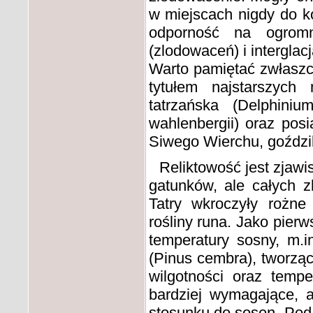
w miejscach nigdy do ko
odporność na ogromne
(zlodowaceń) i intergla
Warto pamiętać zwłaszc
tytułem najstarszych
tatrzańska (Delphiniu
wahlenbergii) oraz pos
Siwego Wierchu, goździk 
Reliktowość jest zjaw
gatunków, ale całych z
Tatry wkroczyły rożne
rośliny runa. Jako pier
temperatury sosny, m.i
(Pinus cembra), tworząc
wilgotności oraz tempe
bardziej wymagające, a
stosunku do sosen. Pod