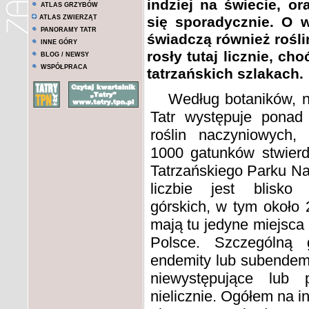
indziej na świecie, o
ATLAS GRZYBÓW
ATLAS ZWIERZĄT
się sporadycznie. O 
PANORAMY TATR
świadczą również rośli
INNE GÓRY
rosły tutaj licznie, c
BLOG / NEWSY
WSPÓŁPRACA
tatrzańskich szlakach.
Według botaników, na
Tatr występuje ponad
roślin naczyniowych,
1000 gatunków stwierd
Tatrzańskiego Parku N
liczbie jest blisk
górskich, w tym około 2
mają tu jedyne miejsc
Polsce. Szczególną 
endemity lub subendemi
niewystępujące lub p
nielicznie. Ogółem na i