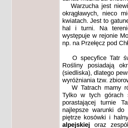
Warzucha jest niewie
okrągławych, nieco mi
kwiatach. Jest to gatun
hal i turni. Na teren
występuje w rejonie M
np. na Przełęcz pod Ch
O specyfice Tatr świa
Rośliny posiadają ok
(siedliska), dlatego p
wyróżniania tzw. zbioro
W Tatrach mamy równi
Tylko w tych górac
porastającej turnie 
najlepsze warunki do
piętrze kosówki i hal
alpejskiej
oraz zespó