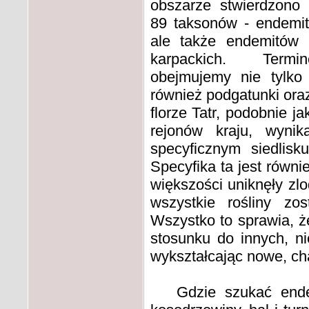
obszarze stwierdzono
89 taksonów - endemit
ale także endemitów 
karpackich. Termi
obejmujemy nie tylko
również podgatunki or
florze Tatr, podobnie 
rejonów kraju, wynik
specyficznym siedlis
Specyfika ta jest równie
większości uniknęły z
wszystkie rośliny zo
Wszystko to sprawia, że
stosunku do innych, n
wykształcając nowe, ch
Gdzie szukać endemi