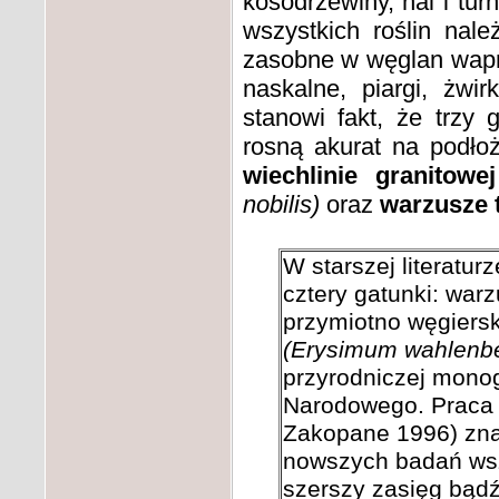
kosodrzewiny, hal i tur
wszystkich roślin nale
zasobne w węglan wapni
naskalne, piargi, żwi
stanowi fakt, że trzy 
rosną akurat na podłoż
wiechlinie granitowej
nobilis)
oraz
warzusze 
W starszej literatur
cztery gatunki: war
przymiotno węgiersk
(Erysimum wahlenbe
przyrodniczej monog
Narodowego. Praca 
Zakopane 1996) znaj
nowszych badań wsz
szerszy zasięg bądź