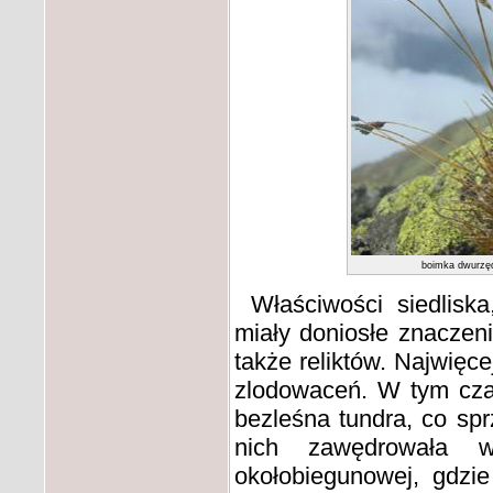
boimka dwurzę
Właściwości siedliska
miały doniosłe znaczeni
także reliktów. Najwięce
zlodowaceń. W tym cza
bezleśna tundra, co spr
nich zawędrowała 
okołobiegunowej, gdzi