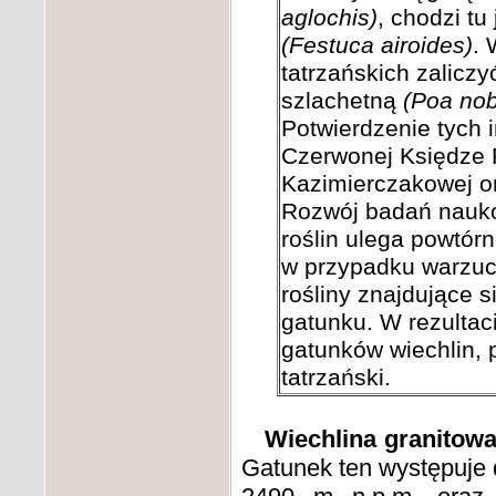
aglochis)
, chodzi tu
(Festuca airoides)
. 
tatrzańskich zalicz
szlachetną
(Poa nobi
Potwierdzenie tych 
Czerwonej Księdze R
Kazimierczakowej o
Rozwój badań nauko
roślin ulega powtórn
w przypadku warzuch
rośliny znajdujące s
gatunku. W rezulta
gatunków wiechlin,
tatrzański.
Wiechlina granitow
Gatunek ten występuje