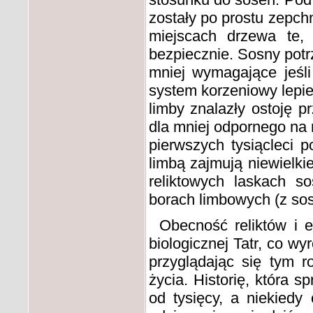
zostały po prostu zepchn
miejscach drzewa te,
bezpiecznie. Sosny potrz
mniej wymagające jeśli
system korzeniowy lepiej
limby znalazły ostoję p
dla mniej odpornego na 
pierwszych tysiącleci 
limbą zajmują niewielki
reliktowych laskach s
borach limbowych (z sos
Obecność reliktów i 
biologicznej Tatr, co wy
przyglądając się tym r
życia. Historię, która 
od tysięcy, a niekiedy 