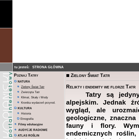
tu jesteś:
STRONA GŁÓWNA
Zielony Świat Tatr
Poznaj Tatry
NATURA
Relikty i endemity we florze Tatr
Zielony Świat Tatr
Zwierzęta Tatr
Tatry są jedyny
Klimat, Skały i Wody
alpejskim. Jednak źr
Kronika wydarzeń przyrod.
wygląd, ale urozmai
KULTURA
Historia
geologiczne, znaczna
Etnografia
fauny i flory. Wy
Filmy edukacyjne
AUDYCJE RADIOWE
endemicznych roślin,
ATLAS ROŚLIN