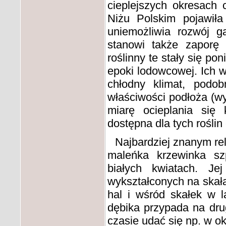
cieplejszych okresach 
Niżu Polskim pojawiła
uniemożliwia rozwój g
stanowi także zaporę 
roślinny te stały się po
epoki lodowcowej. Ich w
chłodny klimat, podo
właściwości podłoża (w
miarę ocieplania się 
dostępna dla tych roślin 
Najbardziej znanym rel
maleńka krzewinka sz
białych kwiatach. Je
wykształconych na skała
hal i wśród skałek w l
dębika przypada na dru
czasie udać się np. w o