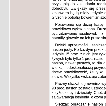
przystąpią do zakładania rodz
dobrobytu. Zwiększy się prz
zmartwień będą miały jedynie d
Gryzonie potrafią bowiem zniszcz
Pojawienie się dużej liczby
prawidłowo wykształcona. Duża 
być zdziwienie reseliówek i z
natrafiły głównie na ich puste sk
Dzięki uprzejmości leśnicze
nasion jodły. Po każdym przekr
jedynie 15 proc. z nich jest ży
żywych było tylko 1 proc. nasio
nasion, nawet pustych, to dla 
wielką niedoskonałością przyro
drzew prawidłowość, że tylko z
siewki. Wszystko wskazuje zatem,
Próżny okazał się również wy
90 proc. nasion zostało uszkod
krzyżodzioby i dzięcioły. Choć 
są gwarancją istnienia, o czym p
Śledząc obradzanie nasion p