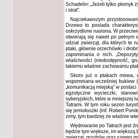
Schadelin: „Jeżeli tylko płomyk ży
i strat”.
Najciekawszym przystosowani
Drzewo to posiada charakteryst
oskrzydlone nasiona. W przeciwi
otwierają się nawet po pełnym 
udział zwierząt, dla których t
ptaki, głównie orzechówki i dro
zapominania o nich. „Depozyt
właściwości (niedostępność, g
takiemu właśnie zachowaniu pta
Skoro już o ptakach mowa, w
wspomniana wcześniej bukiew (w
„komunikacją miejską” w postaci
egzotyczne wycieczki, stan
syberyjskich, które w mniejszej l
Tatrami. W tym roku sezon turyst
się jemiołuszki (inf. Robert Po
zimy, tym bardziej że właśnie wte
Wędrowanie po Tatrach jest źr
będzie tym większe, im większą b
zwierząt, grzybów oraz szereg m