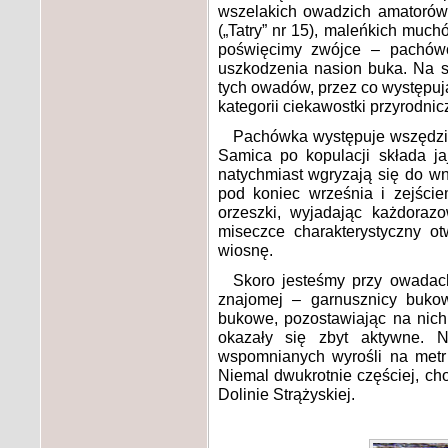
wszelakich owadzich amatorów 
(„Tatry” nr 15), maleńkich muc
poświęcimy zwójce – pachów
uszkodzenia nasion buka. Na sz
tych owadów, przez co występuj
kategorii ciekawostki przyrodnicz
Pachówka występuje wszędzie 
Samica po kopulacji składa ja
natychmiast wgryzają się do 
pod koniec września i zejściem
orzeszki, wyjadając każdoraz
miseczce charakterystyczny o
wiosnę.
Skoro jesteśmy przy owadach
znajomej – garnusznicy bukow
bukowe, pozostawiając na nich
okazały się zbyt aktywne. 
wspomnianych wyrośli na metr 
Niemal dwukrotnie częściej, ch
Dolinie Strążyskiej.