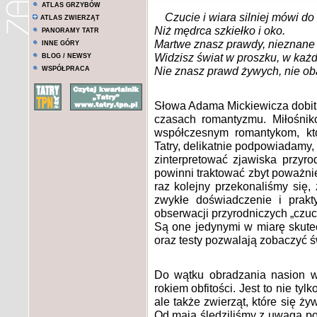
ATLAS GRZYBÓW
Czucie i wiara silniej mówi do
ATLAS ZWIERZĄT
Niż mędrca szkiełko i oko.
PANORAMY TATR
Martwe znasz prawdy, nieznane 
INNE GÓRY
Widzisz świat w proszku, w każd
BLOG / NEWSY
Nie znasz prawd żywych, nie ob
WSPÓŁPRACA
Słowa Adama Mickiewicza dobitn
czasach romantyzmu. Miłośnik
współczesnym romantykom, któ
Tatry, delikatnie podpowiadamy,
zinterpretować zjawiska przyro
powinni traktować zbyt poważnie
raz kolejny przekonaliśmy się, ż
zwykłe doświadczenie i prakt
obserwacji przyrodniczych „czuci
Są one jedynymi w miarę skute
oraz testy pozwalają zobaczyć 
Do wątku obradzania nasion wr
rokiem obfitości. Jest to nie t
ale także zwierząt, które się 
Od maja śledziliśmy z uwagą poj