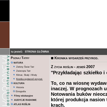
tu jesteś:
STRONA GŁÓWNA
Kronika wydarzeń przyrod.
Poznaj Tatry
NATURA
Z życia roślin - jesień 2007
Zielony Świat Tatr
Zwierzęta Tatr
"Przykładając szkiełko i
Klimat, Skały i Wody
Kronika wydarzeń przyrod.
To, co na wiosnę wydawał
KULTURA
inaczej. W prognozach u
Historia
Etnografia
Notowania buków nieocze
Filmy edukacyjne
której produkcja nasion 
AUDYCJE RADIOWE
krach.
ATLAS ROŚLIN