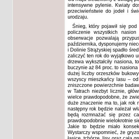
intensywne pylenie. Kwiaty d
przeciwieństwie do jodeł i ś
urodzaju.
Śnieg, który pojawił się pod
policzenie wszystkich nasion
obserwacje pozwalają przypus
października, dysponujemy nieco
i Dolinie Strążyskiej spadło śre
zaliczyć ten rok do wyjątkowo 
drzewa wykształciły nasiona, t
buczynie aż 84 proc. to nasiona
dużej liczby orzeszków bukowyc
wszyscy mieszkańcy lasu – od 
zniszczone powierzchnie badaw
w Tatrach niezbyt licznie, gł
wielce prawdopodobne, że zwier
duże znaczenie ma to, jak rok 
następny rok będzie należał wł
będą rozmnażać się przez ca
prawdopodobnie wielokrotnie się
Jakie to będzie miało konse
Wystarczy wspomnieć, że gryzon
łasice, tchórze, lisy oraz cał