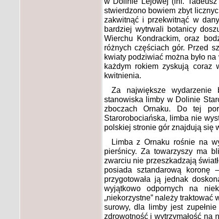
w Dolinie Lejowej (inf. Tadeusz
stwierdzono bowiem zbyt licznych
zakwitnąć i przekwitnąć w dany
bardziej wytrwali botanicy do
Wierchu Kondrackim, oraz bod
różnych częściach gór. Przed sz
kwiaty podziwiać można było na 
każdym rokiem zyskują coraz w
kwitnienia.
Za największe wydarzenie 
stanowiska limby w Dolinie Staro
zboczach Ornaku. Do tej por
Starorobociańska, limba nie wyst
polskiej stronie gór znajdują si
Limba z Ornaku rośnie na w
pierśnicy. Za towarzyszy ma bli
zwarciu nie przeszkadzają świa
posiada sztandarową koronę –
przygotowała ją jednak doskona
wyjątkowo odpornych na niek
„niekorzystne” należy traktować 
surowy, dla limby jest zupełni
zdrowotność i wytrzymałość na na