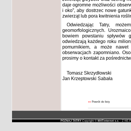
daje ogromne możliwości obserwa
i oko”, aby dostrzec nowe gatun
zwierząt lub pora kwitnienia rośli
Odwiedzając Tatry, możem
geomorfologicznych. Urozmaic
bowiem powstaniu spływów g
odwiedzają każdego roku milion
pomurnikiem, a może nawet 
obserwacjach zapomniano. Osoby,
prosimy o kontakt za pośrednic
Tomasz Skrzydłowski
Jan Krzeptowski Sabała
««
Powrót do listy
POZNAJ TATRY
Copyright ©
MATinternet s.c.
- Z-NE.P