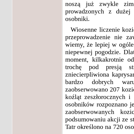
noszą już zwykle zim
prowadzonych z dużej o
osobniki.
Wiosenne liczenie kozi
przeprowadzenie nie z
wiemy, że lepiej w ogóle
niepewnej pogodzie. Dl
moment, kilkakrotnie o
trochę pod presją st
zniecierpliwiona kaprysa
bardzo dobrych waru
zaobserwowano 207 kozic
koźląt zeszłorocznych
osobników rozpoznano jed
zaobserwowanych kozi
podsumowaniu akcji ze st
Tatr określono na 720 o