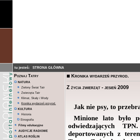
tu jesteś:
STRONA GŁÓWNA
Kronika wydarzeń przyrod.
Poznaj Tatry
NATURA
Z życia zwierząt - jesień 2009
Zielony Świat Tatr
Zwierzęta Tatr
Klimat, Skały i Wody
Kronika wydarzeń przyrod.
Jak nie psy, to przebr
KULTURA
Historia
Minione lato było 
Etnografia
odwiedzających TPN
Filmy edukacyjne
AUDYCJE RADIOWE
deportowanych z tere
ATLAS ROŚLIN