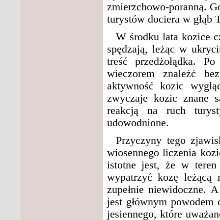
zmierzchowo-poranną. Go
turystów dociera w głąb T
W środku lata kozice c
spędzają, leżąc w ukryc
treść przedżołądka. P
wieczorem znaleźć bez
aktywność kozic wygląd
zwyczaje kozic znane są
reakcją na ruch tury
udowodnione.
Przyczyny tego zjawis
wiosennego liczenia kozi
istotne jest, że w tere
wypatrzyć kozę leżącą 
zupełnie niewidoczne. 
jest głównym powodem or
jesiennego, które uważane