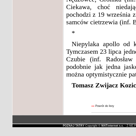
Ciekawa, choć niedają
pochodzi z 19 września 
samców cietrzewia (inf.
*
Niepylaka apollo od 
Tymczasem 23 lipca jedn
Czubie (inf. Radosław 
podobnie jak jedna jas
można optymistycznie pat
Tomasz Zwijacz Kozica
««
Powrót do listy
POZNAJ TATRY
Copyright ©
MATinternet s.c.
- Z-NE.P