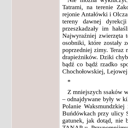
Nie można wykluczyć
Tatrami, na terenie Za
rejonie Antałówki i Olcz
tereny dawnej dyrekcj
przeszkadzały im hałaśl
Najwyraźniej zwierzęta t
osobniki, które zostały
poprzedniej zimy. Teraz n
drapieżników. Dziki chyb
bądź co bądź rzadko sp
Chochołowskiej, Lejowej 
*
Z mniejszych ssaków wa
– odnajdywane były w kil
Polanie Waksmundzkiej 
Buńdówkach przy ulicy St
gatunek, jak dotąd, nie 
TANAP-u. Przypomnijmy, ż