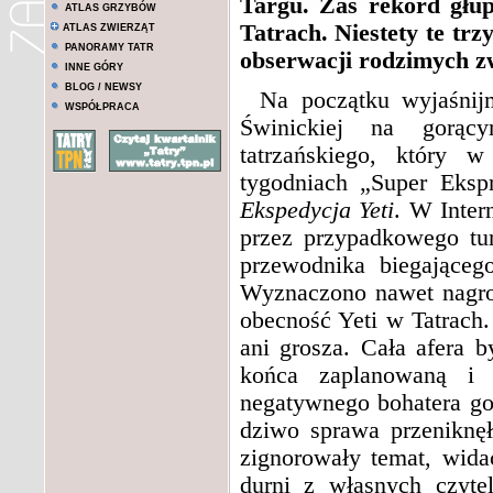
Targu. Zaś rekord głup
ATLAS GRZYBÓW
Tatrach. Niestety te trz
ATLAS ZWIERZĄT
PANORAMY TATR
obserwacji rodzimych zw
INNE GÓRY
BLOG / NEWSY
Na początku wyjaśnij
WSPÓŁPRACA
Świnickiej na gorąc
tatrzańskiego, który 
tygodniach „Super Eksp
Ekspedycja Yeti
. W Inter
przez przypadkowego tu
przewodnika biegająceg
Wyznaczono nawet nagro
obecność Yeti w Tatrach.
ani grosza. Cała afera 
końca zaplanowaną i 
negatywnego bohatera go
dziwo sprawa przeniknę
zignorowały temat, wid
durni z własnych czyte