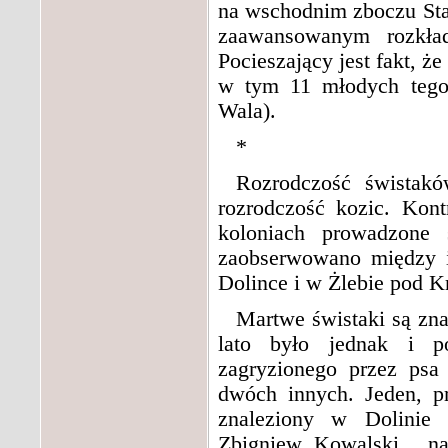
na wschodnim zboczu Star
zaawansowanym rozkład
Pocieszający jest fakt, ż
w tym 11 młodych tegor
Wala).
*
Rozrodczość świstakó
rozrodczość kozic. Kon
koloniach prowadzon
zaobserwowano między 
Dolince i w Żlebie pod Kr
Martwe świstaki są zna
lato było jednak i p
zagryzionego przez psa
dwóch innych. Jeden, p
znaleziony w Dolinie 
Zbigniew Kowalski, „na