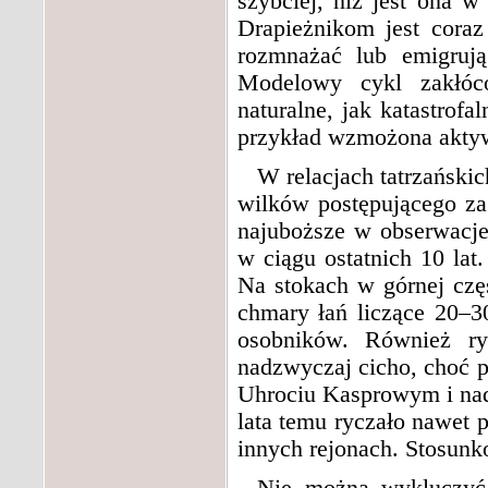
szybciej, niż jest ona w
Drapieżnikom jest coraz 
rozmnażać lub emigruj
Modelowy cykl zakłóc
naturalne, jak katastrof
przykład wzmożona akty
W relacjach tatrzański
wilków postępującego za 
najuboższe w obserwacje
w ciągu ostatnich 10 lat
Na stokach w górnej częś
chmary łań liczące 20–3
osobników. Również ry
nadzwyczaj cicho, choć p
Uhrociu Kasprowym i nad
lata temu ryczało nawet p
innych rejonach. Stosunk