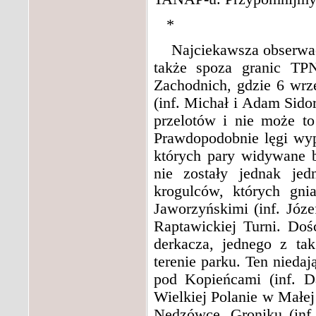
*
Najciekawsza obserwacj
także spoza granic TP
Zachodnich, gdzie 6 wrz
(inf. Michał i Adam Sido
przelotów i nie może t
Prawdopodobnie lęgi wy
których pary widywane b
nie zostały jednak jed
krogulców, których gn
Jaworzyńskimi (inf. Józ
Raptawickiej Turni. Doś
derkacza, jednego z t
terenie parku. Ten nieda
pod Kopieńcami (inf. D
Wielkiej Polanie w Małe
Nędzówce, Groniku (inf