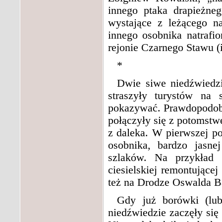
innego ptaka drapieżne
wystające z leżącego n
innego osobnika natrafi
rejonie Czarnego Stawu (
*
Dwie siwe niedźwiedzi
straszyły turystów na 
pokazywać. Prawdopodobn
połączyły się z potomstw
z daleka. W pierwszej p
osobnika, bardzo jasne
szlaków. Na przykład 
ciesielskiej remontujące
też na Drodze Oswalda Ba
Gdy już borówki (lub
niedźwiedzie zaczęły się