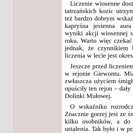
Liczenie wiosenne dos
tatrzańskich kozic utrz
też bardzo dobrym wskaź
kapryśna jesienna aura
wyniki akcji wiosennej
roku. Warto więc czekać
jednak, że czynnikiem 
liczenia w lecie jest ok
Jeszcze przed liczeni
w rejonie Giewontu. Mi
zwłaszcza użyciem śmigł
opuściły ten rejon – dał
Dolinki Mułowej.
O wskaźniku rozrodcz
Znacznie gorzej jest ze ś
kilku osobników, a do
ustalenia. Tak było i w p