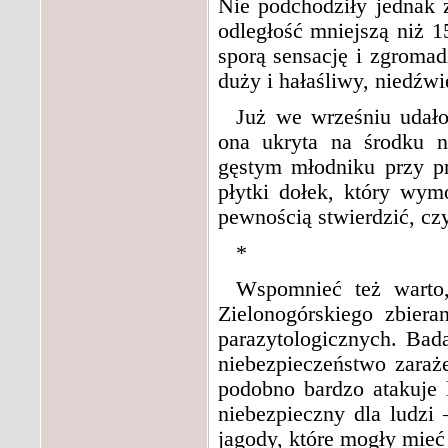
Nie podchodziły jednak z
odległość mniejszą niż 
sporą sensację i zgromad
duży i hałaśliwy, niedźw
Już we wrześniu udało
ona ukryta na środku n
gęstym młodniku przy p
płytki dołek, który wym
pewnością stwierdzić, czy
*
Wspomnieć też warto
Zielonogórskiego zbier
parazytologicznych. Bada
niebezpieczeństwo zaraż
podobno bardzo atakuje l
niebezpieczny dla ludzi
jagody, które mogły mieć