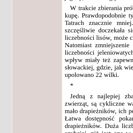
W trakcie zbierania prób
kupę. Prawdopodobnie ty
Tatrach znacznie mnie
szczęśliwie doczekała 
liczebności lisów, może 
Natomiast zmniejszenie
liczebności jeleniowaty
wpływ miały też zapewn
słowackiej, gdzie, jak w
upolowano 22 wilki.
*
Jedną z najlepiej zb
zwierząt, są cykliczne w
mało drapieżników, ich p
Łatwa dostępność poka
drapieżników. Duża licz