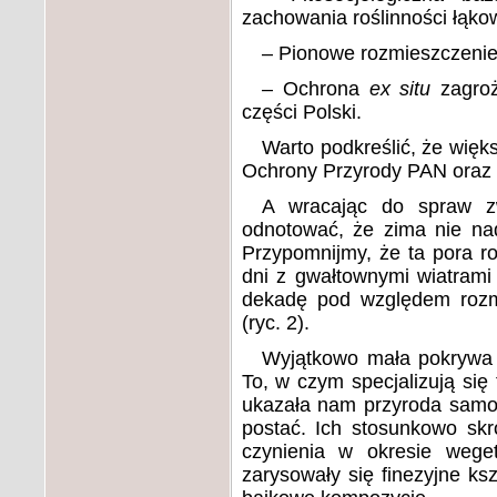
zachowania roślinności łąko
–
Pionowe rozmieszczeni
–
Ochrona
ex situ
zagroż
części Polski
.
Warto podkreślić, że więk
Ochrony Przyrody PAN oraz I
A wracając do spraw z
odnotować, że zima nie nad
Przypomnijmy, że ta pora rok
dni z gwałtownymi wiatrami
dekadę pod względem rozmi
(ryc. 2).
Wyjątkowo mała pokrywa ś
To, w czym specjalizują się 
ukazała nam przyroda samoi
postać. Ich stosunkowo s
czynienia w okresie wege
zarysowały się finezyjne ksz