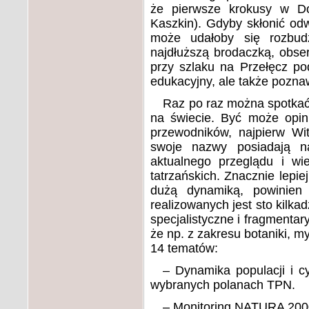
że pierwsze krokusy w Dol
Kaszkin). Gdyby skłonić odw
może udałoby się rozbud
najdłuższą brodaczką, obse
przy szlaku na Przełęcz po
edukacyjny, ale także pozna
Raz po raz można spotkać 
na świecie. Być może opin
przewodników, najpierw Wi
swoje nazwy posiadają n
aktualnego przeglądu i w
tatrzańskich. Znacznie lepie
dużą dynamiką, powinie
realizowanych jest sto kilk
specjalistyczne i fragmenta
że np. z zakresu botaniki, m
14 tematów:
–
Dynamika populacji i c
wybranych polanach TPN
.
–
Monitoring NATURA 2000 