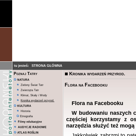
tu jesteś:
STRONA GŁÓWNA
Kronika wydarzeń przyrod.
Poznaj Tatry
NATURA
Flora na Facebooku
Zielony Świat Tatr
Zwierzęta Tatr
Klimat, Skały i Wody
Kronika wydarzeń przyrod.
Flora na Facebooku
KULTURA
Historia
W budowaniu naszych cok
Etnografia
częściej korzystamy z o
Filmy edukacyjne
narzędzia służyć też mogą 
AUDYCJE RADIOWE
ATLAS ROŚLIN
Jakkolwiek zabrzmi to pa