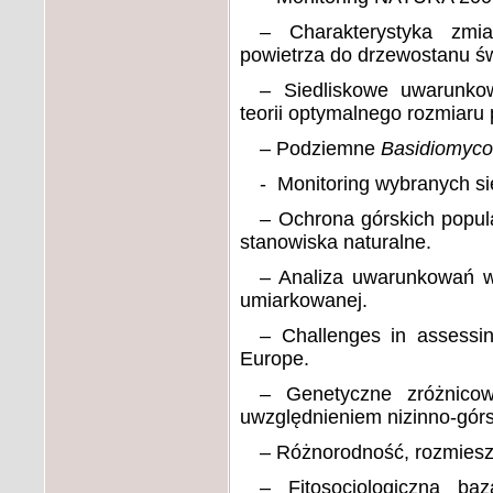
–
Charakterystyka zmi
powietrza do drzewostanu ś
–
Siedliskowe uwarunkow
teorii optymalnego rozmiaru
–
Podziemne
Basidiomyc
- Monitoring wybranych si
–
Ochrona górskich popul
stanowiska naturalne
.
–
Analiza uwarunkowań wy
umiarkowanej
.
–
Challenges in assessi
Europe
.
–
Genetyczne zróżnic
uwzględnieniem nizinno-górs
–
Różnorodność, rozmieszc
–
Fitosocjologiczna b