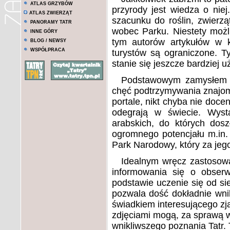
ATLAS GRZYBÓW
przyrody jest wiedza o nie
ATLAS ZWIERZĄT
szacunku do roślin, zwierz
PANORAMY TATR
wobec Parku. Niestety możl
INNE GÓRY
tym autorów artykułów w kw
BLOG / NEWSY
WSPÓŁPRACA
turystów są ograniczone. Ty
stanie się jeszcze bardziej 
Podstawowym zamysłem tw
chęć podtrzymywania znajomo
portale, nikt chyba nie doceni
odegrają w świecie. Wyst
arabskich, do których dos
ogromnego potencjału m.in. 
Park Narodowy, który za jeg
Idealnym wręcz zastosow
informowania się o obserw
podstawie uczenie się od si
pozwala dość dokładnie wni
świadkiem interesującego zj
zdjęciami mogą, za sprawą w
wnikliwszego poznania Tatr. T