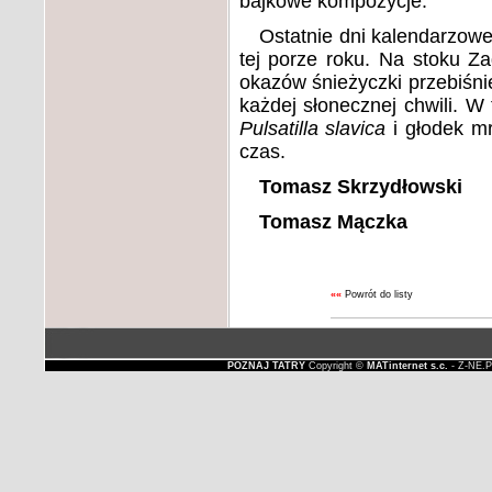
bajkowe kompozycje.
Ostatnie dni kalendarzow
tej porze roku. Na stoku Za
okazów śnieżyczki przebiśn
każdej słonecznej chwili. W
Pulsatilla slavica
i głodek m
czas.
Tomasz Skrzydłowski
Tomasz Mączka
««
Powrót do listy
POZNAJ TATRY
Copyright ©
MATinternet s.c.
- Z-NE.P