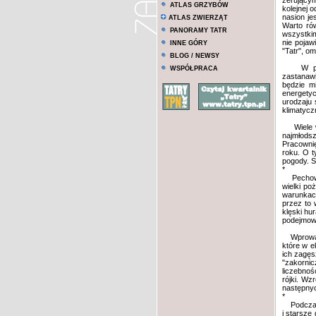
żerujący
ATLAS GRZYBÓW
kolejnej 
nasion je
ATLAS ZWIERZĄT
Warto ró
PANORAMY TATR
wszystkim
nie pojaw
INNE GÓRY
"Tatr", om
BLOG / NEWSY
W poprze
WSPÓŁPRACA
zastanawi
będzie m
energety
urodzaju 
klimatycz
Wiele ws
najmłodsz
Pracownię
roku. O t
pogody. S
*
Pechowym 
wielki po
warunkach
przez to 
klęski hu
podejmowa
Wprowadza
które w e
ich zagęs
"zakornic
liczebnoś
rójki. Wz
następny
*
Podczas t
i starsze