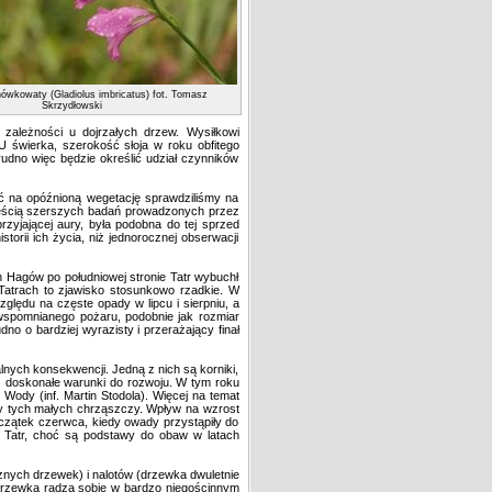
ówkowaty (Gladiolus imbricatus) fot. Tomasz
Skrzydłowski
zależności u dojrzałych drzew. Wysiłkowi
 świerka, szerokość słoja w roku obfitego
udno więc będzie określić udział czynników
ć na opóźnioną wegetację sprawdziliśmy na
częścią szerszych badań prowadzonych przez
yjającej aury, była podobna do tej sprzed
orii ich życia, niż jednorocznej obserwacji
 Hagów po południowej stronie Tatr wybuchł
w Tatrach to zjawisko stosunkowo rzadkie. W
ględu na częste opady w lipcu i sierpniu, a
i wspomnianego pożaru, podobnie jak rozmiar
no o bardziej wyrazisty i przerażający finał
nych konsekwencji. Jedną z nich są korniki,
z doskonałe warunki do rozwoju. W tym roku
Wody (inf. Martin Stodola). Więcej na temat
wy tych małych chrząszczy. Wpływ na wzrost
oczątek czerwca, kiedy owady przystąpiły do
ie Tatr, choć są podstawy do obaw w latach
nych drzewek) i nalotów (drzewka dwuletnie
 drzewka radzą sobie w bardzo niegościnnym