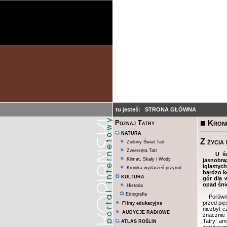
tu jesteś:
STRONA GŁÓWNA
Kroni
Poznaj Tatry
NATURA
Z życia
Zielony Świat Tatr
Zwierzęta Tatr
U św
Klimat, Skały i Wody
jasnobrą
iglastych
Kronika wydarzeń przyrod.
bardzo k
KULTURA
gór dla 
opad śni
Historia
Etnografia
Porównywa
przed pię
Filmy edukacyjne
niezbyt c
AUDYCJE RADIOWE
znacznie 
Tatry am
ATLAS ROŚLIN