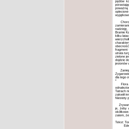
pędów ko
porastają
poważną c
oplecione
wyjątkowo
Chorobą, 
zamierani
nadzieję,
Bramie Ka
kilku lat
wierzcho
charakte
obecność
fragment
utrata tu
zielone j
dojdzie d
jesionów 
Zaniepoko
Zygarowic
dla tego o
*
Flora ro
odnalezio
Tatrach n
zakwitł i
Niestety 
Zrywanie 
je, żeby 
okółkowe.
zatem, że
Tekst: To
Edward