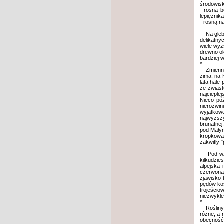
środowisku
- rosną b
lepiężnika
- rosną n
Na glebie
delikatny
wiele wyż
drewno ok
bardziej 
*
Zmienność
zima; na 
lata hale
że zwiast
najcieple
Nieco póź
nierozwin
wyjątkowo
najwyższy
brunatnej
pod Małym
kropkowan
zakwitły 
Pod wzglę
kilkudzie
alpejska 
czerwoną 
zjawisko 
pędów kos
trojeścio
niezwykle
*
Rośliny, 
różne, a 
obecność 