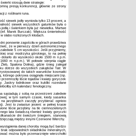
świerki stosują dwie strategie:
omną presją konkurencji, głównie ze strony
ji z roślinami runa.
ść siewek jodły wyniosła tylko 13 procent, a
walność siewek wszystkich gatunków była o
jodłą i świerkiem była już niewielka. Martwe
 (inf. Marek Burczak). Większa śmiertelność
w słabo rozłożonych kłodach.
a dni ponownie zagościła w górach prawdziwa
ziwić, że w pierwszy dzień astronomicznego
ły zaledwie 5 cm wysokości. Jeśli przyjmiemy,
ńskiej oraz modrzyka górskiego, to na pełnię
to dotarło do wysokości około 1500 m n.p.m.
 1660 m n.p.m.). W połowie sierpnia ciągle
Żleb, Spalona Dolina), gdzie śnieg zalegał
roku dotrze do wszystkich zakątków Tatr. W
 przystosowanej do takich warunków kosmatki
eg, którego pokrywa osiągnęła miejscami (np.
rzemroziły liście tojadów i kwiaty goryczek
y. Jaskry lodnikowe oraz kukliki rozesłane
łóciłby ich kalendarz fenologiczny.
 sąsiadują z sobą na przestrzeni zaledwie
orowej; w tym samym czasie, kiedy sasanka
e na jarzębinach zaczęły przybierać ognisto
 Jest to zwiastun jesieni: w pełnej krasie
one liście jarzębiny na tle ciemnozielonych
znego lata świadczą również kwiaty goryczki
 kilkanaście dni świeżym śniegiem, stanowią
dzięczają między innymi Czerwone Wierchy.
 wystąpienia danej choroby mogą być bardzo
e, brak odpowiednich składników mineralnych,
ować można było przemarznięte wierzchołki