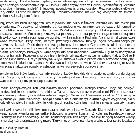
sodrzewiny. Uszkodzenia pędów, które objawiają się ich przebarwienia na brązowo 
cych rozległe powierzchnie np. w Dolinie Pańszczycy oraz w Dolinie Pyszniańskiej. Wizual
horobę - brunatną pleśń śniegową, powodowaną przez grzyby. Różnica polega głównie n
 są obfitą czarno-brunatną grzybnią. Ponadto choroba rozwija się wyłącznie w strefi
 długo zalegającego śniegu.
która od kilka lat spędza sen z powiek nie tylko leśnikom tatrzańskim, ale także pra
e jesionów. Przyczyny tej choroby są już podobno wyjaśnione, ale do czasu ich opublik
 że publikacja nie ukaże się zbyt późno! W Zakopanem choruje już blisko połowa osobnik
ntaka w Dolinie Kościeliskiej. Objawy na pierwszy rzut oka przypominają holenderską chor
ach wykończyła większość wiązów górskich w Tatrach i na Podhalu. Na chorym drzewie częś
łkowe zamierają. Przy mniej ostrym przebiegu choroby funkcje pędu prowadzącego p
rystyczny kształt. Pośrednim sprawcą choroby jest grzyb Ceratocystis ulmi przenosz
 grzyba w naczyniach przewodzących, drzewo reaguje wytwarzaniem tzw. wcistków oraz 
 tkanki od naczyń zdrowych. Ubocznym efektem obecności wcistków i gum w naczyniach 
rgoru w liściach. Przebieg choroby jest niekiedy tak gwałtowny, że na szlaku (jak w Dolinie 
eszcze liście drzew. Grzyb przebywa w łyku drzewa zwykle przez jeden sezon wegetacyjny,
o ponownej infekcji jest szansa, że drzewu uda się wyzdrowieć. Niestety zdarza się to rzad
wynikają z faktu, że ogłodki występują na tych drzewach sporadycznie.
jenie leśników budzą też informacje z lasów beskidzkich, gdzie ostatnio zamierają pę
z). Dzieje się tak za sprawą mszycy - obiałki pędowej. Pozostaje mieć nadzieję, że surow
wada i uchroni jodły przed jego atakiem.
ślin naczyniowych Tatr jest bardzo dobrze poznana, dlatego rzadko udaje się odkryć 
no dwa kolejne stanowiska rzadkiej w Tatrach jeżyny gruczołowatej (pod Piórem oraz n
iepozornego storczyka wyblina jednolistnego (w Żlebie pod Czerwienicą - około 1400 m n.p.m.
nny storczyk - podkolan biały. Uwagę zwracał na siebie nie tylko atrakcyjnym wyglądem, a
podzielił los wielu innych, pięknie kwitnących roślin, które bezmyślnie zerwane, zostały nas
i wykopywanie roślin było tego lata prawdziwą plagą w Tatrach. Dla przykładu; na Nosalu
wziąć sobie kwiatki na pamiątkę (chodziło o zerwę kulistą). Z kolei na Przełęczy mię
 Kobiety usilnie zapewniały, że nie zamierzają ich zniszczyć. Roślinki te będą bowiem wio
 chorobą która przetacza się przez Tatry, może nawet na miarę grafiozy, jest także ludzka 
masz Skrzydłowski
 Lichota