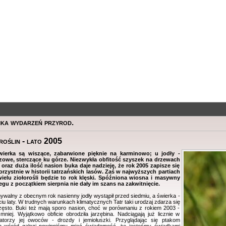
ka wydarzeń przyrod.
 roślin - lato 2005
ierka są wiszące, zabarwione pięknie na karminowo; u jodły -
zowe, sterczące ku górze. Niezwykła obfitość szyszek na drzewach
 oraz duża ilość nasion buka daje nadzieję, że rok 2005 zapisze się
orzystnie w historii tatrzańskich lasów. Zaś w najwyższych partiach
wielu ziołorośli będzie to rok klęski. Spóźniona wiosna i masywny
egu z początkiem sierpnia nie dały im szans na zakwitnięcie.
lny z obecnym rok nasienny jodły wystąpił przed siedmiu, a świerka -
ciu laty. W trudnych warunkach klimatycznych Tatr taki urodzaj zdarza się
zęsto. Buki też mają sporo nasion, choć w porównaniu z rokiem 2003 -
mniej. Wyjątkowo obficie obrodziła jarzębina. Nadciągają już licznie w
atorzy jej owoców - drozdy i jemiołuszki. Przyglądając się ptakom