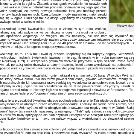
m wśród gałęzi powinniśmy mieć świadomość, że jesteśmy świadkami
odsłony w życiu jarzębiny. Zjadanie a następnie wydalanie nie strawionych
st niezwykle istotne w naturalnym procesie odnawiania się tego gatunku.
wnież pamiętać, że rozwój nowego pokolenia lasu jest możliwy przede
 w tzw. latach nasiennych. Często bowiem, gdy nasion jest mało, siewki
iają się w ogóle. Dlaczego tak się dzieje wyjaśnimy w kolejnym numerze
awiając jesień w świecie roślin.
Mieczyk dach
dniej edycji kwartalnika, pisząc o zimnej w tym roku wiośnie,
aliśmy się, jaki wpływ na wzrost drzew w górę i przyrost na grubość
iała opóźniona wegetacja. Ze względu na rok nasienny, nie uda nam się wykazać tej 
cznemu włożonemu w produkcję nasion towarzyszy zawsze zmniejszenie się przyrostu. U
szyszek może ulec zmniejszeniu o 20 do 40 procent w stosunku do lat nieurodzajnych. Tr
nych w zmniejszeniu tegorocznego przyrostu drzew.
kazuje na to, że w toku ewolucji drzewa uodporniły się na kaprysy pogody. Wrażliwoś
ych bukach, jodłach, świerkach i jaworach, mierząc, ile urosły w tym roku (pomiary są 
 Naukową TPN). U wszystkich gatunków wielkość przyrostu w tym sezonie, mimo niesprz
ym, jak poradzą sobie drzewka w danym sezonie, lepiej zatem wyrokować na podstawie hist
pośród wielu czynników o wzroście drzew decyduje bowiem przede wszystkim światło.
dniem dla lasów tatrzańskich dniem okazał się w tym roku 30 lipca. W okolicy Wyżnich
żar, który strawił blisko 250 hektarów powierzchni leśnej, głównie wiatrołomów. Pożary 
 naturalnych do ich powstania przyczyniają się wyładowania atmosferyczne, jednak ze wz
wilgotną ściółkę, ogień nie rozprzestrzenia się na duże powierzchnie. Przyczyny i skutk
raganu sprzed roku, to niestety logiczne następstwo ingerencji człowieka w środowisko. Trud
nych przez ludzi prób "poprawy" naturalnych procesów przyrodniczych.
nie w przeszłości świerków obcego pochodzenia na terenie Tatr niesie do dziś wiele fatal
kosystemach osłabionych przez wadliwą gospodarkę, znalazły dla siebie bazę żerową ora
zczenie wyraźnie wyższe niż w ubiegłym obserwowane jest między innymi w Dolinie Białej 
zenia" lasów tatrzańskich napiszemy w następnym "Tatr", gdy zakończy się cykl rozwojo
ci korników miały sprzyjające dla nich czynniki klimatyczne w zeszłym roku oraz upalny p
rostu liczby korników w tym roku nie należy wiązać z wiatrołomami po słowackiej stron
ch.
egorocznego lata zakończono kolejny cykl badań nad przeżywalnością siewek (jednorocz
 do wysokości 50 cm) na dnie lasu. Obserwacje miały wykazać, w jakim stopniu maleńkie