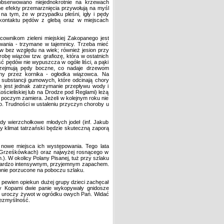
obserwowano niejednokrotnie na krzewach
ne efekty przemarznięcia przywołują na myśl
a tym, że w przypadku pleśni, igły i pędy
e kontaktu pędów z glebą oraz w miejscach
cownikom zieleni miejskiej Zakopanego jest
owania - trzymane w tajemnicy. Trzeba mieć
ów bez względu na wiek; również jesion przy
obę wiązów tzw. grafiozę, która w ostatnich
ć pędów nie wypuszcza w ogóle liści, a pąki
rzejmują pędy boczne, co nadaje drzewom
ony przez kornika - ogłodka wiązowca. Na
substancji gumowych, które odcinają chory
jest jednak zatrzymanie przepływu wody i
Kościeliskiej lub na Drodze pod Reglami) leżą
 poczym zamiera. Jeżeli w kolejnym roku nie
ko. Trudności w ustaleniu przyczyn choroby u
dy wierzchołkowe młodych jodeł (inf. Jakub
y klimat tatrzański będzie skuteczną zaporą
nowe miejsca ich występowania. Tego lata
a Grześkówkach) oraz najwyżej rosnącego w
). W okolicy Polany Pisanej, tuż przy szlaku
le bardzo intensywnym, przyjemnym zapachem.
tępnie porzucone na poboczu szlaku.
 pewien opiekun dużej grupy dzieci zachęcał
dzy Kopami dwie panie wykopywały gnidosze
dły uroczy żywot w ogródku owych Pań. Widać
bezmyślność.