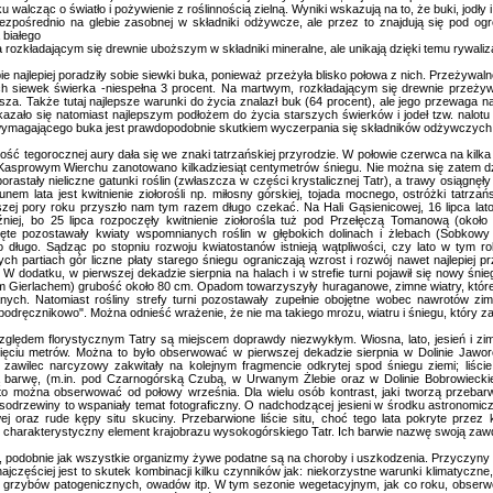
 walcząc o światło i pożywienie z roślinnością zielną. Wyniki wskazują na to, że buki, jodły i 
ezpośrednio na glebie zasobnej w składniki odżywcze, ale przez to znajdują się pod ogr
 białego
a rozkładającym się drewnie uboższym w składniki mineralne, ale unikają dzięki temu rywalizac
 najlepiej poradziły sobie siewki buka, ponieważ przeżyła blisko połowa z nich. Przeżywalno
ch siewek świerka -niespełna 3 procent. Na martwym, rozkładającym się drewnie przeży
sza. Także tutaj najlepsze warunki do życia znalazł buk (64 procent), ale jego przewaga na 
azało się natomiast najlepszym podłożem do życia starszych świerków i jodeł tzw. nalotu
wymagającego buka jest prawdopodobnie skutkiem wyczerpania się składników odżywczych 
 tegorocznej aury dała się we znaki tatrzańskiej przyrodzie. W połowie czerwca na kilk
Kasprowym Wierchu zanotowano kilkadziesiąt centymetrów śniegu. Nie można się zatem d
 porastały nieliczne gatunki roślin (zwłaszcza w części krystalicznej Tatr), a trawy osiągnę
unem lata jest kwitnienie ziołorośli np. miłosny górskiej, tojada mocnego, ostróżki tatrza
jszej pory roku przyszło nam tym razem długo czekać. Na Hali Gąsienicowej, 16 lipca la
niej, bo 25 lipca rozpoczęły kwitnienie ziołorośla tuż pod Przełęczą Tomanową (około
ięte pozostawały kwiaty wspomnianych roślin w głębokich dolinach i żlebach (Sobkowy 
 długo. Sądząc po stopniu rozwoju kwiatostanów istnieją wątpliwości, czy lato w tym 
ch partiach gór liczne płaty starego śniegu ograniczają wzrost i rozwój nawet najlepiej
. W dodatku, w pierwszej dekadzie sierpnia na halach i w strefie turni pojawił się nowy śni
 Gierlachem) grubość około 80 cm. Opadom towarzyszyły huraganowe, zimne wiatry, które p
ych. Natomiast rośliny strefy turni pozostawały zupełnie obojętne wobec nawrotów zim
"podręcznikowo". Można odnieść wrażenie, że nie ma takiego mrozu, wiatru i śniegu, który zak
dem florystycznym Tatry są miejscem doprawdy niezwykłym. Wiosna, lato, jesień i zima
sięciu metrów. Można to było obserwować w pierwszej dekadzie sierpnia w Dolinie Jaw
i zawilec narcyzowy zakwitały na kolejnym fragmencie odkrytej spod śniegu ziemi; liści
barwę, (m.in. pod Czarnogórską Czubą, w Urwanym Żlebie oraz w Dolinie Bobrowieckiej).
to można obserwować od połowy września. Dla wielu osób kontrast, jaki tworzą przebarwi
odrzewiny to wspaniały temat fotograficzny. O nadchodzącej jesieni w środku astronomic
wej oraz rude kępy situ skuciny. Przebarwione liście situ, choć tego lata pokryte przez
 charakterystyczny element krajobrazu wysokogórskiego Tatr. Ich barwie nazwę swoją zaw
podobnie jak wszystkie organizmy żywe podatne są na choroby i uszkodzenia. Przyczyny
najczęściej jest to skutek kombinacji kilku czynników jak: niekorzystne warunki klimatyczn
grzybów patogenicznych, owadów itp. W tym sezonie wegetacyjnym, jak co roku, obserw