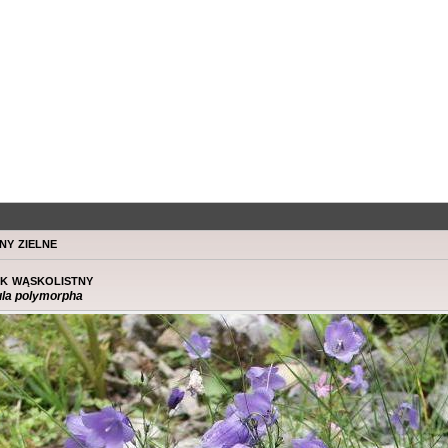
ny zielne
k wąskolistny
la polymorpha