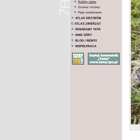
Rośliny zielne
Drzewa i krzewy
Pędy nieulistnione
ATLAS GRZYBÓW
ATLAS ZWIERZĄT
PANORAMY TATR
INNE GÓRY
BLOG / NEWSY
WSPÓŁPRACA