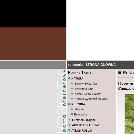
tu jesteś:
STRONA GŁÓWNA
Rośli
Poznaj Tatry
NATURA
Dzwone
Zielony Świat Tatr
Campanu
Zwierzęta Tatr
Klimat, Skały i Wody
Kronika wydarzeń przyrod.
KULTURA
Historia
Etnografia
Filmy edukacyjne
AUDYCJE RADIOWE
ATLAS ROŚLIN