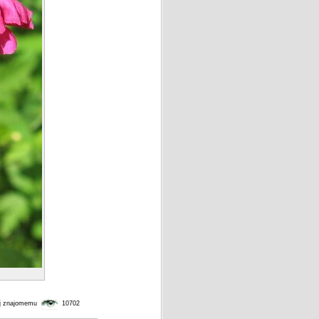
j znajomemu
10702