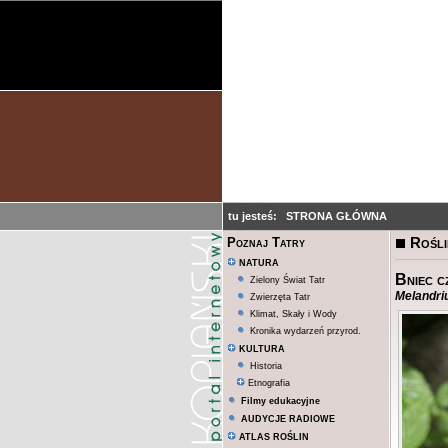
tu jesteś:
STRONA GŁÓWNA
Rośli
Poznaj Tatry
NATURA
Bniec c
Zielony Świat Tatr
Melandri
Zwierzęta Tatr
Klimat, Skały i Wody
Kronika wydarzeń przyrod.
KULTURA
Historia
Etnografia
Filmy edukacyjne
AUDYCJE RADIOWE
ATLAS ROŚLIN