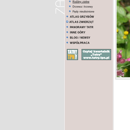
Rośliny zielne
Drzewa i krzewy
Pędy nieulistnione
ATLAS GRZYBÓW
ATLAS ZWIERZĄT
PANORAMY TATR
INNE GÓRY
BLOG / NEWSY
WSPÓŁPRACA