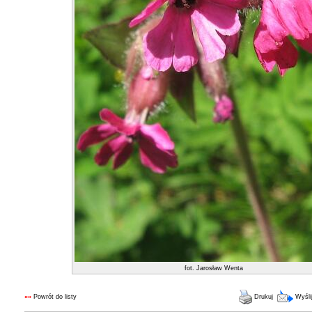
fot. Jarosław Wenta
««
Powrót do listy
Drukuj
Wyśli