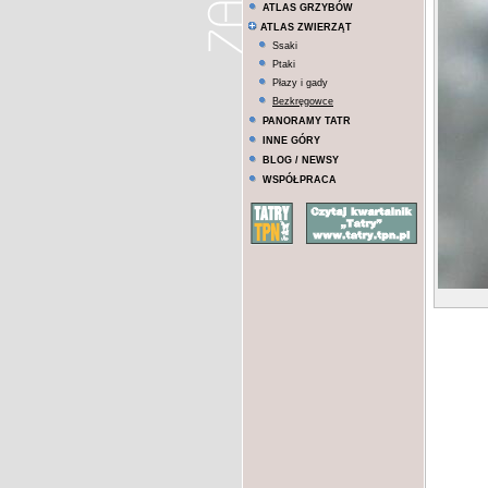
ATLAS GRZYBÓW
ATLAS ZWIERZĄT
Ssaki
Ptaki
Płazy i gady
Bezkręgowce
PANORAMY TATR
INNE GÓRY
BLOG / NEWSY
WSPÓŁPRACA