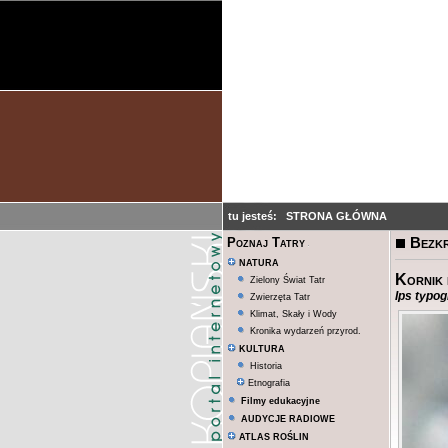
tu jesteś:
STRONA GŁÓWNA
Bezk
Poznaj Tatry
NATURA
Kornik 
Zielony Świat Tatr
Ips typo
Zwierzęta Tatr
Klimat, Skały i Wody
Kronika wydarzeń przyrod.
KULTURA
Historia
Etnografia
Filmy edukacyjne
AUDYCJE RADIOWE
ATLAS ROŚLIN