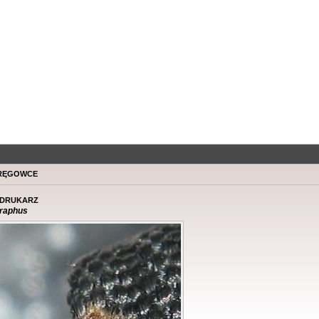
ręgowce
drukarz
graphus