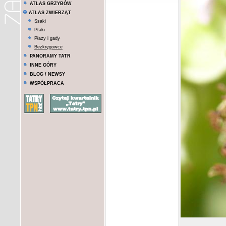
ATLAS GRZYBÓW
ATLAS ZWIERZĄT
Ssaki
Ptaki
Płazy i gady
Bezkręgowce
PANORAMY TATR
INNE GÓRY
BLOG / NEWSY
WSPÓŁPRACA