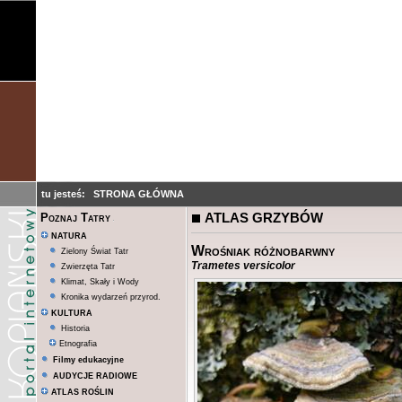
tu jesteś:
STRONA GŁÓWNA
ATLAS GRZYBÓW
Poznaj Tatry
NATURA
Wrośniak różnobarwny
Zielony Świat Tatr
Trametes versicolor
Zwierzęta Tatr
Klimat, Skały i Wody
Kronika wydarzeń przyrod.
KULTURA
Historia
Etnografia
Filmy edukacyjne
AUDYCJE RADIOWE
ATLAS ROŚLIN