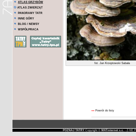
ATLAS GRZYBÓW
ATLAS ZWIERZĄT
PANORAMY TATR
INNE GÓRY
BLOG / NEWSY
WSPÓŁPRACA
fot. Jan Krzeptowski Sabała
««
Powrót do listy
POZNAJ TATRY
Copyright ©
MATinternet s.c.
- Z-NE.P