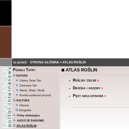
tu jesteś:
STRONA GŁÓWNA
»
ATLAS ROŚLIN
ATLAS ROŚLIN
Poznaj Tatry
NATURA
Rośliny zielne
»
Zielony Świat Tatr
Zwierzęta Tatr
Drzewa i krzewy
»
Klimat, Skały i Wody
Pędy nieulistnione
Kronika wydarzeń przyrod.
»
KULTURA
Historia
Etnografia
Filmy edukacyjne
AUDYCJE RADIOWE
ATLAS ROŚLIN