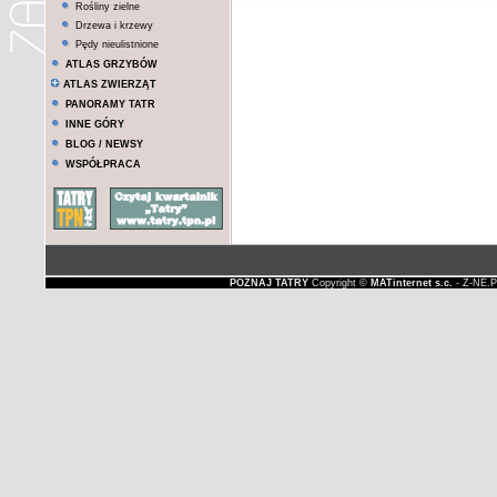
Rośliny zielne
Drzewa i krzewy
Pędy nieulistnione
ATLAS GRZYBÓW
ATLAS ZWIERZĄT
PANORAMY TATR
INNE GÓRY
BLOG / NEWSY
WSPÓŁPRACA
POZNAJ TATRY
Copyright ©
MATinternet s.c.
- Z-NE.P