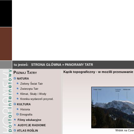
tu jesteś:
STRONA GŁÓWNA
»
PANORAMY TATR
Kącik topograficzny - w mozilli przesuwanie
Poznaj Tatry
NATURA
Zielony Świat Tatr
Zwierzęta Tatr
Klimat, Skały i Wody
Kronika wydarzeń przyrod.
KULTURA
Historia
Etnografia
Filmy edukacyjne
AUDYCJE RADIOWE
Widok na Czer
ATLAS ROŚLIN