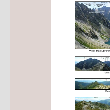
Widok znad Litworow
Panor
Pano