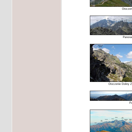
Otoczen
Panora
Otoczenie Doliny Z
Pa