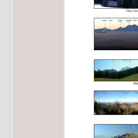
Tatry Zac
Wid