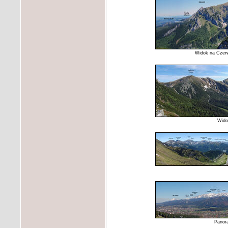
Widok na Czerw
Wido
Panora