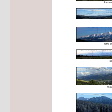
Panoram
Tatry B
Tat
Wido