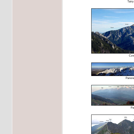
Tatry
Cze
Panora
Pa