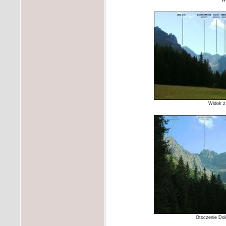
Wi
Widok z
Otoczenie Dol