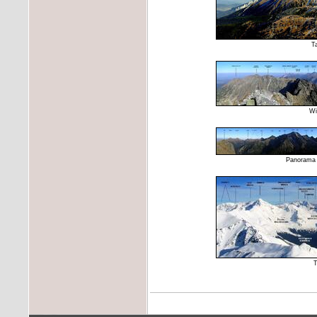
T
Wi
Panorama 3
T