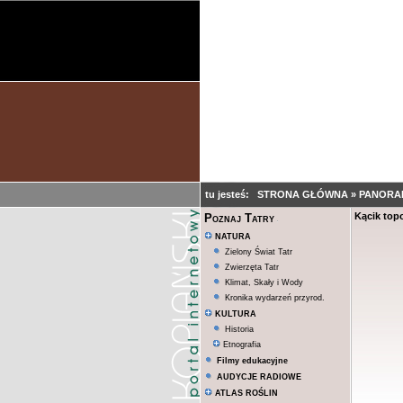
tu jesteś:
STRONA GŁÓWNA
»
PANORA
Kącik topo
Poznaj Tatry
NATURA
Zielony Świat Tatr
Zwierzęta Tatr
Klimat, Skały i Wody
Kronika wydarzeń przyrod.
KULTURA
Historia
Etnografia
Filmy edukacyjne
AUDYCJE RADIOWE
ATLAS ROŚLIN