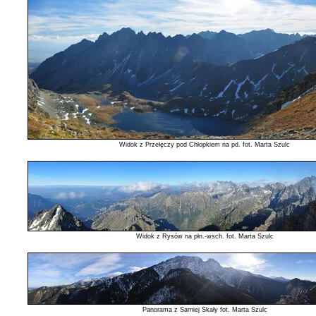
Widok z Przełęczy pod Chłopkiem na pd. fot. Marta Szulc
Widok z Rysów na płn.-wsch. fot. Marta Szulc
Panorama z Sarniej Skały fot. Marta Szulc