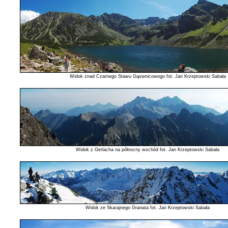
Widok znad Czarnego Stawu Gąsienicowego fot. Jan Krzeptowski Sabała
Widok z Gerlacha na północny wschód fot. Jan Krzeptowski Sabała
Widok ze Skarajnego Granata fot. Jan Krzeptowski Sabała