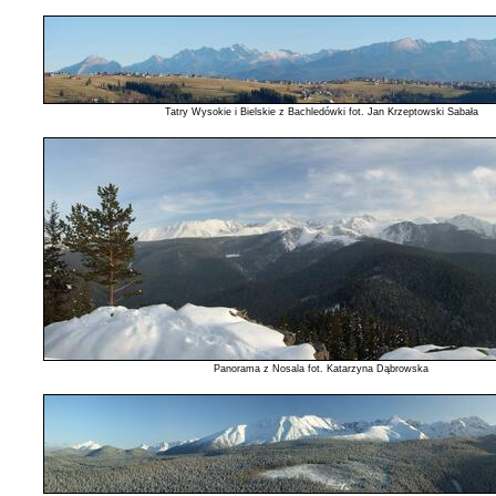
Tatry Wysokie i Bielskie z Bachledówki fot. Jan Krzeptowski Sabała
Panorama z Nosala fot. Katarzyna Dąbrowska