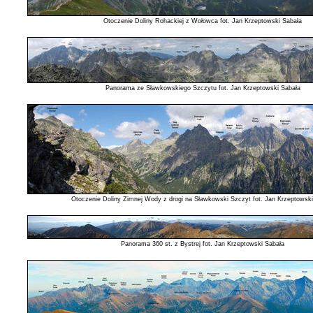
Otoczenie Doliny Rohackiej z Wołowca fot. Jan Krzeptowski Sabała
Panorama ze Sławkowskiego Szczytu fot. Jan Krzeptowski Sabała
Otoczenie Doliny Zimnej Wody z drogi na Sławkowski Szczyt fot. Jan Krzeptowski
Panorama 360 st. z Bystrej fot. Jan Krzeptowski Sabała