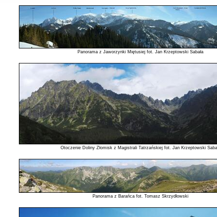
Panorama z Jaworzynki Miętusiej fot. Jan Krzeptowski Sabała
Otoczenie Doliny Złomisk z Magistrali Tatrzańskiej fot. Jan Krzeptowski Saba
Panorama z Barańca fot. Tomasz Skrzydłowski