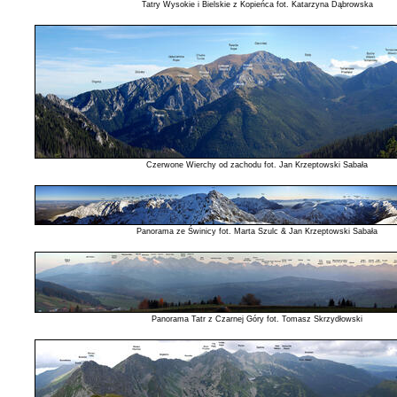
Tatry Wysokie i Bielskie z Kopieńca fot. Katarzyna Dąbrowska
Czerwone Wierchy od zachodu fot. Jan Krzeptowski Sabała
Panorama ze Świnicy fot. Marta Szulc & Jan Krzeptowski Sabała
Panorama Tatr z Czarnej Góry fot. Tomasz Skrzydłowski