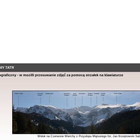
MY TATR
graficzny - w mozilli przesuwanie zdjęć za pomocą strzałek na klawiaturze
Widok na Czerwone Wierchy z Przysłopu Miętusiego fot. Jan Krzeptowski Sab