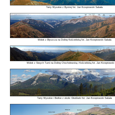
Tatry Wysokie z Bystrej fot. Jan Krzeptowski Sabała
Widok z Błyszcza na Dolinę Kościeliską fot. Jan Krzeptowski Sabała
Widok z Siwych Turni na Dolinę Chochołowską i Kościeliską fot. Jan Krzeptowski
Tatry Wysokie i Bielkie z okolic Głodówki fot. Jan Krzeptowski Sabała