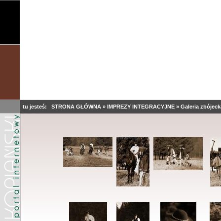
tu jesteś:
STRONA GŁÓWNA
»
IMPREZY INTEGRACYJNE
»
Galeria zbójeck