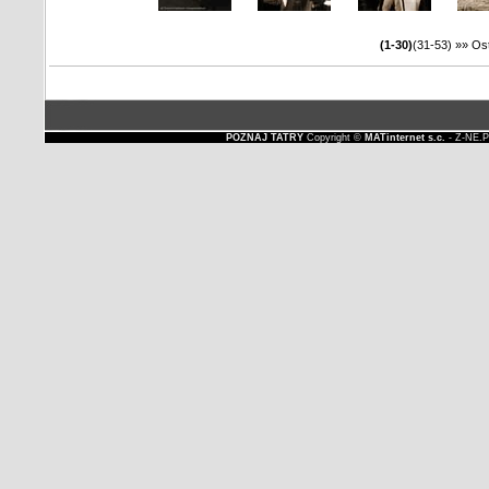
(1-30)
(31-53)
»»
Ost
POZNAJ TATRY
Copyright ©
MATinternet s.c.
- Z-NE.P