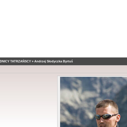
DNICY TATRZAŃSCY
»
Andrzej Słodyczka Byrtuś