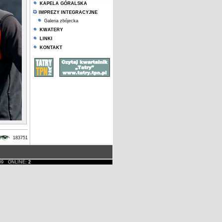
KAPELA GÓRALSKA
IMPREZY INTEGRACYJNE
Galeria zbójecka
KWATERY
LINKI
KONTAKT
183751
1-09 ONLINE:
2