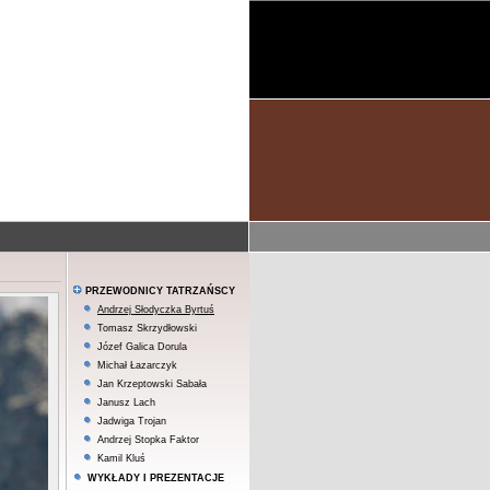
PRZEWODNICY TATRZAŃSCY
Andrzej Słodyczka Byrtuś
Tomasz Skrzydłowski
Józef Galica Dorula
Michał Łazarczyk
Jan Krzeptowski Sabała
Janusz Lach
Jadwiga Trojan
Andrzej Stopka Faktor
Kamil Kluś
WYKŁADY I PREZENTACJE