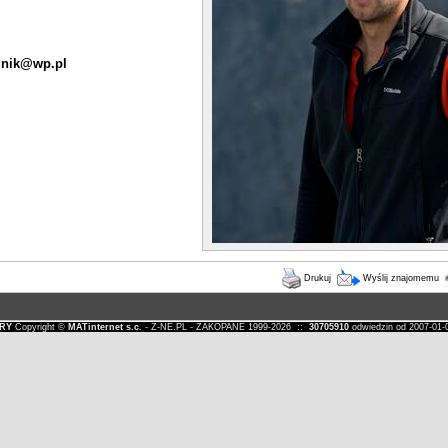
dnik@wp.pl
Drukuj
Wyślij znajomemu
RY
Copyright ©
MATinternet s.c.
- Z-NE.PL - ZAKOPANE 1999-2026 ::
30705910
odwiedzin od 2007-0