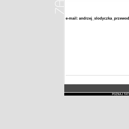
e-mail:
andrzej_slodyczka_przewo
POZNAJ TAT