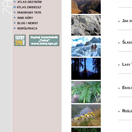
ATLAS GRZYBÓW
ATLAS ZWIERZĄT
PANORAMY TATR
INNE GÓRY
Jak p
BLOG / NEWSY
WSPÓŁPRACA
Ślada
Lasy 
Ekolo
Rośli