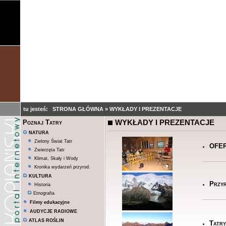
tu jesteś:
STRONA GŁÓWNA
»
WYKŁADY I PREZENTACJE
WYKŁADY I PREZENTACJE
Poznaj Tatry
NATURA
Zielony Świat Tatr
OFER
Zwierzęta Tatr
Klimat, Skały i Wody
Kronika wydarzeń przyrod.
KULTURA
Przyr
Historia
Etnografia
Filmy edukacyjne
AUDYCJE RADIOWE
ATLAS ROŚLIN
Tatry