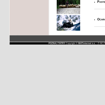
Paste
Ochro
POZNAJ TATRY
Copyright ©
MATinternet s.c.
- Z-NE.P