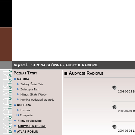
tu jesteś:
STRONA GŁÓWNA
»
AUDYCJE RADIOWE
Audycje Radiowe
Poznaj Tatry
NATURA
Zielony Świat Tatr
Zwierzęta Tatr
2003-06-24
S
Klimat, Skały i Wody
Kronika wydarzeń przyrod.
KULTURA
Historia
2003-09-09
C
Etnografia
Filmy edukacyjne
AUDYCJE RADIOWE
2004-02-03
L
ATLAS ROŚLIN