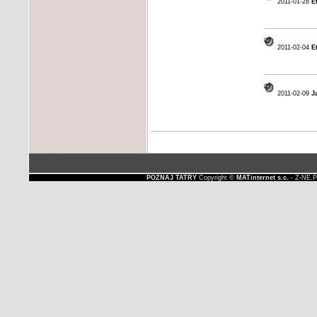
2011-01-28
E
2011-02-04
E
2011-02-09
J
POZNAJ TATRY
Copyright ©
MATinternet s.c.
- Z-NE.P