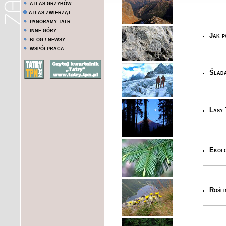
ATLAS GRZYBÓW
ATLAS ZWIERZĄT
PANORAMY TATR
INNE GÓRY
Jak p
BLOG / NEWSY
WSPÓŁPRACA
Ślada
Lasy 
Ekolo
Rośli