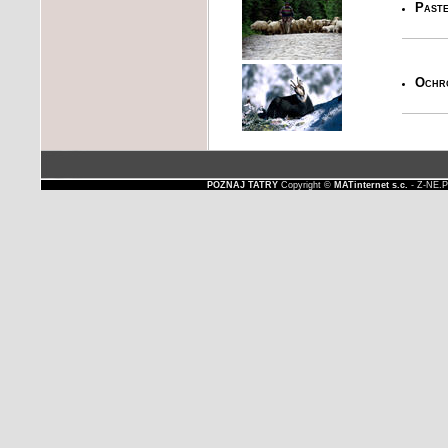
Paste
Ochro
POZNAJ TATRY
Copyright ©
MATinternet s.c.
- Z-NE.P