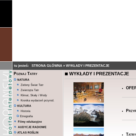
tu jesteś:
STRONA GŁÓWNA
»
WYKŁADY I PREZENTACJE
WYKŁADY I PREZENTACJE
Poznaj Tatry
NATURA
Zielony Świat Tatr
OFER
Zwierzęta Tatr
Klimat, Skały i Wody
Kronika wydarzeń przyrod.
KULTURA
Przyr
Historia
Etnografia
Filmy edukacyjne
AUDYCJE RADIOWE
ATLAS ROŚLIN
Tatry