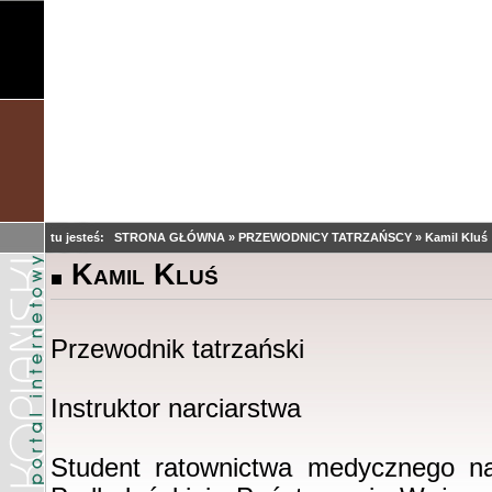
tu jesteś:
STRONA GŁÓWNA
»
PRZEWODNICY TATRZAŃSCY
»
Kamil Kluś
Kamil Kluś
Przewodnik tatrzański
Instruktor narciarstwa
Student ratownictwa medycznego n