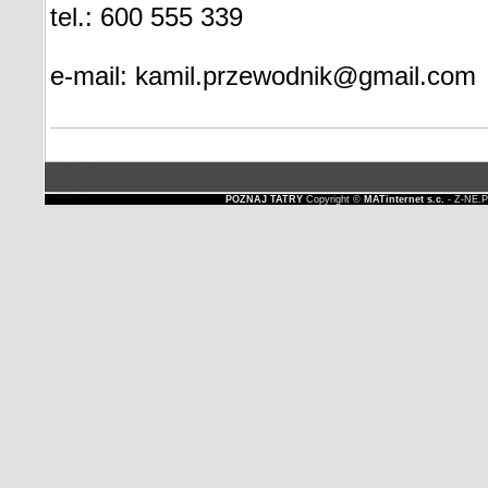
tel.: 600 555 339
e-mail: kamil.przewodnik@gmail.com
POZNAJ TATRY
Copyright ©
MATinternet s.c.
- Z-NE.P