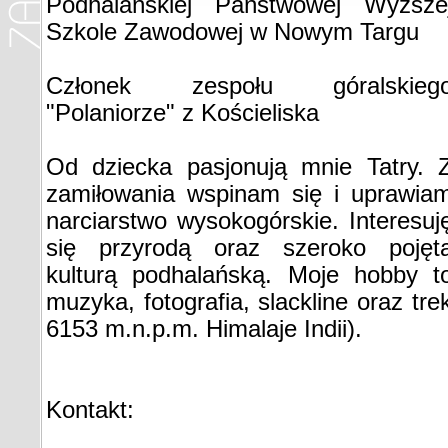
Podhalańskiej Państwowej Wyższe
Szkole Zawodowej w Nowym Targu
Członek zespołu góralskieg
"Polaniorze" z Kościeliska
Od dziecka pasjonują mnie Tatry. 
zamiłowania wspinam się i uprawia
narciarstwo wysokogórskie. Interesuj
się przyrodą oraz szeroko pojęt
kulturą podhalańską. Moje hobby t
muzyka, fotografia, slackline oraz tr
6153 m.n.p.m. Himalaje Indii).
Kontakt: