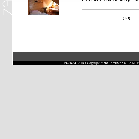
(1-3)
POZNAJ TATRY
Copyright ©
MATinternet s.c.
- Z-NE.P