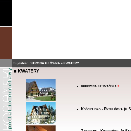
tu jesteś:
STRONA GŁÓWNA
»
KWATERY
KWATERY
bukowina tatrzańska
»
Kościelisko - Rysulówka (u 
Zakopane - Krzeptówki (u St