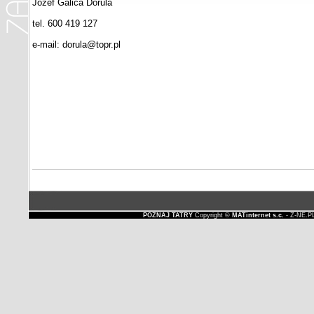
Józef Galica Dorula
tel. 600 419 127
e-mail: dorula@topr.pl
POZNAJ TATRY
Copyright ©
MATinternet s.c.
- Z-NE.P