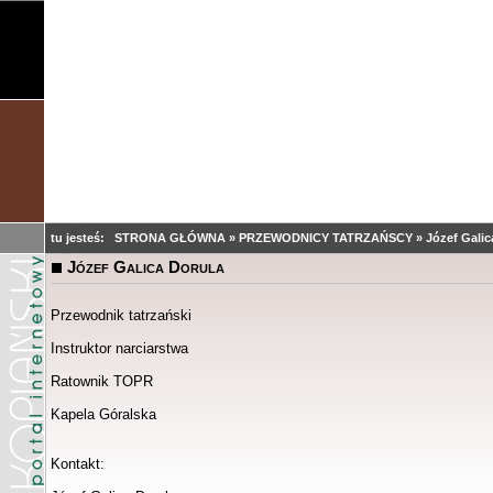
tu jesteś:
STRONA GŁÓWNA
»
PRZEWODNICY TATRZAŃSCY
»
Józef Galic
Józef Galica Dorula
Przewodnik tatrzański
Instruktor narciarstwa
Ratownik TOPR
Kapela Góralska
Kontakt: