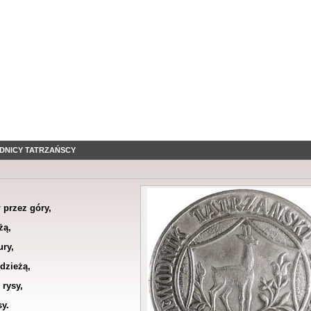
DNICY TATRZAŃSCY
 przez góry,
żą,
ury,
dzieżą,
rysy,
y.