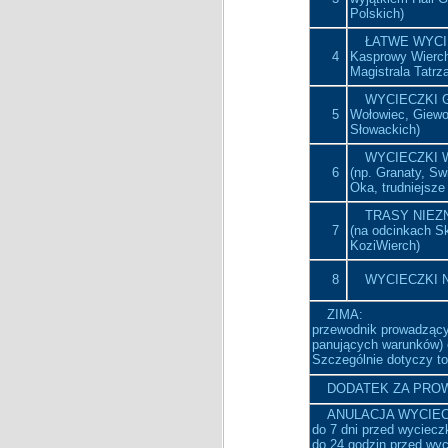
Polskich)
ŁATWE WYCIE
4
Kasprowy Wierch,
Magistrala Tatrz
WYCIECZKI G
5
Wołowiec, Giewon
Słowackich)
WYCIECZKI
6
(np. Granaty, Sw
Oka, trudniejsze
TRASY NIEZ
7
(na odcinkach S
KoziWierch)
8
WYCIECZKI 
ZIMA:
przewodnik prowadzący
panujących warunków) 
Szczególnie dotyczy to
DODATEK ZA PROW
ANULACJA WYCIEC
do 7 dni przed wyciecz
do 24 godzin przed wyc