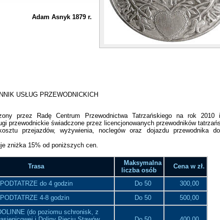
Adam Asnyk 1879 r.
RZEWODNICKICH
dzony przez Radę Centrum Przewodnictwa Tatrzańskiego na rok 2010 i
ugi przewodnickie świadczone przez licencjonowanych przewodników tatrzańs
kosztu przejazdów, wyżywienia, noclegów oraz dojazdu przewodnika d
uje zniżka 15% od poniższych cen.
Maksymalna
Trasa
Cena w zł.
liczba osób
PODTATRZE do 4 godzin
Do 50
300,00
PODTATRZE 4-8 godzin
Do 50
500,00
LINNE (do poziomu schronisk, z
ąsienicowej i Doliny Pięciu Stawów
Do 50
400,00