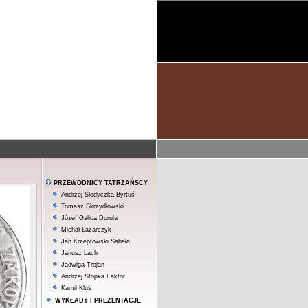
PRZEWODNICY TATRZAŃSCY
Andrzej Słodyczka Byrtuś
Tomasz Skrzydłowski
Józef Galica Dorula
Michał Łazarczyk
Jan Krzeptowski Sabała
Janusz Lach
Jadwiga Trojan
Andrzej Stopka Faktor
Kamil Kluś
WYKŁADY I PREZENTACJE