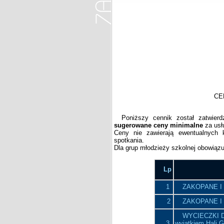
CENNIK USŁUG P
Poniższy cennik został zatwier
sugerowane ceny
minimalne
za usł
Ceny nie zawierają ewentualnych 
spotkania.
Dla grup młodzieży szkolnej obowiąz
Lp
1
ZAKOPANE I 
2
ZAKOPANE I 
WYCIECZKI DO
3
wyjątkiem Hali G