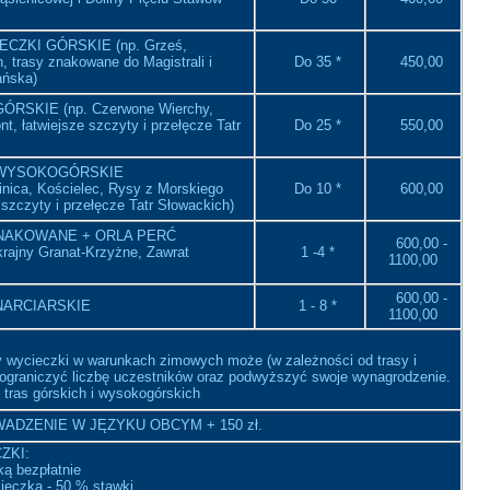
CZKI GÓRSKIE (np. Grześ,
 trasy znakowane do Magistrali i
Do 35 *
450,00
ańska)
ÓRSKIE (np. Czerwone Wierchy,
t, łatwiejsze szczyty i przełęcze Tatr
Do 25 *
550,00
 WYSOKOGÓRSKIE
inica, Kościelec, Rysy z Morskiego
Do 10 *
600,00
 szczyty i przełęcze Tatr Słowackich)
NAKOWANE + ORLA PERĆ
600,00 -
krajny Granat-Krzyżne, Zawrat
1 -4 *
1100,00
600,00 -
NARCIARSKIE
1 - 8 *
1100,00
 wycieczki w warunkach zimowych może (w zależności od trasy i
ograniczyć liczbę uczestników oraz podwyższyć swoje wynagrodzenie.
 tras górskich i wysokogórskich
ADZENIE W JĘZYKU OBCYM + 150 zł.
ZKI:
ką bezpłatnie
ieczką - 50 % stawki