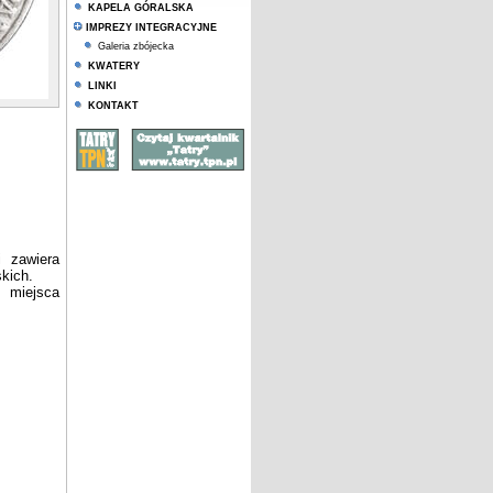
KAPELA GÓRALSKA
IMPREZY INTEGRACYJNE
Galeria zbójecka
KWATERY
LINKI
KONTAKT
 zawiera
kich.
o miejsca