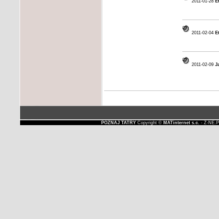
2011-01-28
E
2011-02-04
E
2011-02-09
J
POZNAJ TATRY
Copyright ©
MATinternet s.c.
- Z-NE.P