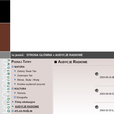
tu jesteś:
STRONA GŁÓWNA
»
AUDYCJE RADIOWE
Audycje Radiowe
Poznaj Tatry
NATURA
Zielony Świat Tatr
Zwierzęta Tatr
2003-06-24
S
Klimat, Skały i Wody
Kronika wydarzeń przyrod.
KULTURA
Historia
2003-09-09
C
Etnografia
Filmy edukacyjne
AUDYCJE RADIOWE
2004-02-03
L
ATLAS ROŚLIN