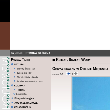
tu jesteś:
STRONA GŁÓWNA
Klimat, Skały i Wody
Poznaj Tatry
NATURA
Obryw skalny w Dolinie Miętusiej
Zielony Świat Tatr
Zwierzęta Tatr
strona: 2/2
1
2
Klimat, Skały i Wody
Kronika wydarzeń przyrod.
KULTURA
Historia
Etnografia
Filmy edukacyjne
AUDYCJE RADIOWE
ATLAS ROŚLIN