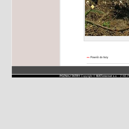
««
Powrót do listy
POZNAJ TATRY
Copyright ©
MATinternet s.c.
- Z-NE.P