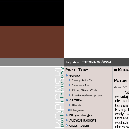
tu jesteś:
STRONA GŁÓWNA
Klima
Poznaj Tatry
NATURA
Potoki 
Zielony Świat Tatr
Zwierzęta Tatr
strona: 1/
Klimat, Skały i Wody
Pot
Kronika wydarzeń przyrod.
wkradają
nie zgu
KULTURA
tatrzańs
Historia
Płynąc 
Etnografia
wody, w
Filmy edukacyjne
tatrzań
AUDYCJE RADIOWE
wodach c
ATLAS ROŚLIN
obozy w