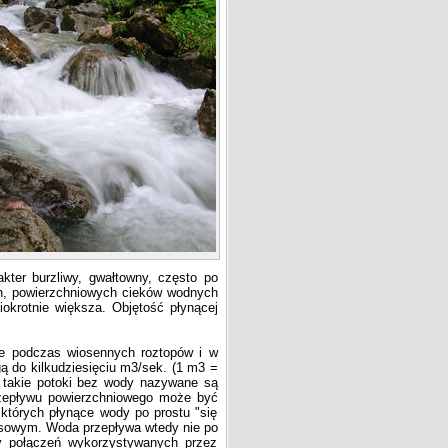
ter burzliwy, gwałtowny, często po
ch, powierzchniowych cieków wodnych
iokrotnie większa. Objętość płynącej
 podczas wiosennych roztopów i w
ą do kilkudziesięciu m3/sek. (1 m3 =
 - takie potoki bez wody nazywane są
przepływu powierzchniowego może być
których płynące wody po prostu "się
rasowym. Woda przepływa wtedy nie po
y połączeń wykorzystywanych przez