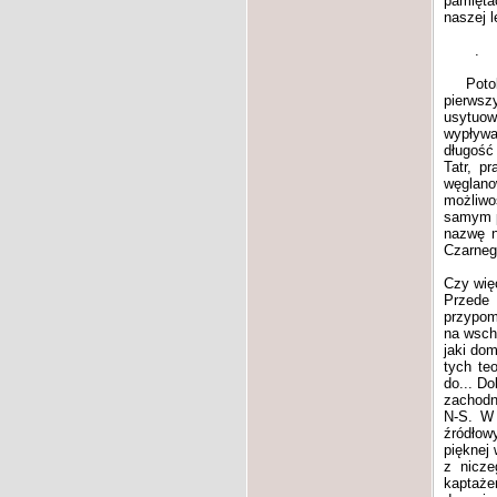
pamięta
naszej l
.
Potok p
pierwszy
usytuow
wypływa
długość
Tatr, p
węglano
możliwo
samym po
nazwę n
Czarneg
Czy wię
Przede 
przypom
na wsch
jaki dom
tych te
do... Do
zachodn
N-S. W 
źródłow
pięknej
z nicze
kaptaże