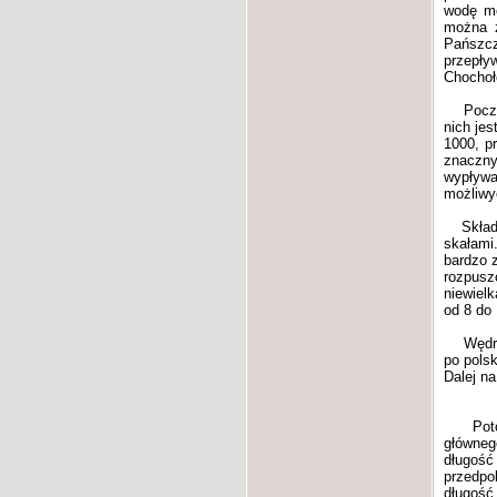
wodę mo
można z
Pańszcz
przepły
Chochoł
Początk
nich jes
1000, p
znaczny
wypływa
możliwy
Skład c
skałami
bardzo 
rozpusz
niewielk
od 8 do 
Wędrują
po polsk
Dalej n
Potok p
główneg
długość
przedpo
długość