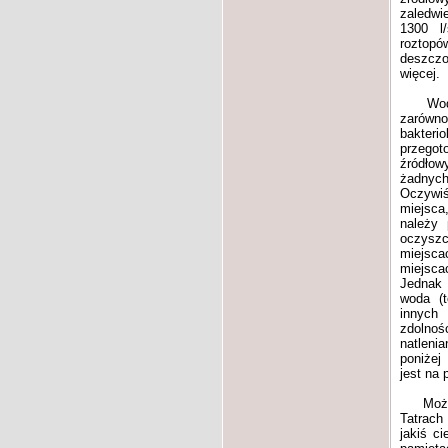
zaledwi
1300 l
rozto
deszczo
więcej.
Woda p
zarówno
bakteri
przego
źródłow
żadnych
Oczywi
miejsca
należy
oczyszc
miejsc
miejsca
Jednak 
woda (t
innych
zdolno
natleni
poniżej
jest na 
Można j
Tatrach
jakiś c