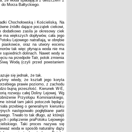
ia, że woda spadająca z deszczem z
j do Morza Bałtyckiego.
adki Chochołowską i Kościeliską. Na
łówne źródło dające początek ciekowi,
o dodatkowo zasila je okresowy ciek
e ma większych dopływów, cała jego
otoku Lejowego natrafiają, w obrębie
 i piaskowce, oraz na utwory eocenu
onorów tak więc płynąca woda nie ma
 w sąsiednich dolinach. Nawet wody w
ęciu na przedpole Tatr, potok zmienia
 Siwą Wodą (czyli przed powstaniem
zuje się jednak, że tak.
yśmy wtedy, że kształt jego koryta
 przebiega prawie poziomo, z zachodu
dzo bujną przeszłość. Kierunek W-E,
orią rozwoju całej Doliny Lejowej. Wg
 obniżenie Przysłopu Kominiarskiego,
wne istniał tam jakiś potoczek będący
miała przebieg o generalnym kierunku
jnych następowało pogłębiane partii
ego. Trwało to tak długo, aż którejś
nych i połączenie praPotoku Lejowego
eliskiego. Taki proces nazywa się
eważ woda w sposób naturalny dąży