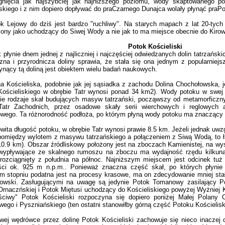
gnięcia jak najszybciej jak najniższego poziomu, wody skaptowanego p
iskiego i z nim dopiero dopływać do praCzarnego Dunajca wolały płynąć pra
ejowy do dziś jest bardzo "ruchliwy". Na starych mapach z lat 20-tych 
ony jako uchodzący do Siwej Wody a nie jak to ma miejsce obecnie do Kirow
Potok Kościeliski
ynie dnem jednej z najliczniej i najczęściej odwiedzanych dolin tatrzańskich
czna i przyrodnicza doliny sprawia, że stała się ona jednym z popularnie
ynący tą doliną jest obiektem wielu badań naukowych.
Kościeliska, podobnie jak jej sąsiadka z zachodu Dolina Chochołowska, je
Kościeliskiego w obrębie Tatr wynosi ponad 34 km2). Wody potoku w swej 
ie rodzaje skał budujących masyw tatrzański, począwszy od metamorficznyc
Tatr Zachodnich, przez osadowe skały serii wierchowych i reglowych
owego. Ta różnorodność podłoża, po którym płyną wody potoku ma znaczący 
a długość potoku, w obrębie Tatr wynosi prawie 8.5 km. Jeżeli jednak uwzgl
pomiędzy wylotem z masywu tatrzańskiego a połączeniem z Siwą Wodą, to ł
10.9 km). Obszar źródliskowy położony jest na zboczach Kamienistej, na w
 wypływające ze skalnego rumoszu na zboczu ma wydajność rzędu kilkunast
, rozciągnięty z południa na północ. Najniższym miejscem jest odcinek tu
ci ok. 925 m n.p.m.. Ponieważ znaczna część skał, po których płynie 
m stopniu podatna jest na procesy krasowe, ma on zdecydowanie mniej stał
owski. Zasługującymi na uwagę są jedynie Potok Tomanowy zasilający Po
Ornaczńskiej i Potok Miętusi uchodzący do Kościeliskiego powyżej Wyżniej 
ściwy" Potok Kościeliski rozpoczyna się dopiero poniżej Małej Polany 
ego i Pyszniańskiego (ten ostatni stanowiłby górną część Potoku Kościelisk
wędrówce przez dolinę Potok Kościeliski zachowuje się nieco inaczej o