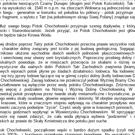
z potoków tworzących Czarny Dunajec (drugim jest Potok Kościeliski). Tak
e na wysokości ok. 1540 m n.p.m. na zboczach Wołowca są jednocześnie u
biegu - generalnie w kierunku od południa ku północy - potok przyjmuje ks
 fragment, u wylotu z Tatr (na południowym skraju Siwej Polany) znajduje si
swego biegu Potok Chochołowski przyjmuje szereg dopływów, z któryc
ecki i Starorobociański. Jeżeli przyjąć, że Potok Chochołowski jest gł
m będzie także Kirowa Woda.
drodze poprzez Tatry potok Chochołowski przecina prawie wszystkie rod
i charakter doliny związany jest ściśle z jej budową geologiczną. Sięgając
żnikowo ułożone wychodnie dwóch wielkich jednostek płaszczowinowyc
 i wierchowej oraz utwory serii krystalicznych. Poprzeczny przebieg doliny
skalnych powoduje, że w miejscach przecięcia ze skałami o różnej od
erystyczne dla walnych dolin Polskich Tatr Zachodnich zwężenia (bram
owych rejonach potok płynie po śladach działalności lodowca. Na lodowiec
 się trzy jęzory lodowe łączące się w górnej części doliny (kotły lodowcowe D
 Chochołowskiej). Zasięg lodowca nie przekroczył jednak Wyżniej Bramy Choc
kształtowane są wyłącznie przez wody potoku Chochołowskiego. Zróżnicow
ej więcej z podziałem na Niżnią i Wyżnią Dolinę Chochołowską. W p
owska) potok przepływa przez twarde skały metamorficzne i krystaliczne, 
ego wieku skały osadowe, głownie wapienie i dolomity. W obrębie występowan
 krasowe, które w znacznym stopniu wpływają na charakter przepływu wod
owski zaczyna podwójne "życie". Część wody ginie w krasowych ponorach, ż
iesięciu godzinach wypłynąć w Wywierzysku Chochołowskim. W sprzyjając
oże się nawet zdarzyć, że cała woda płynąca wybiera "podziemie" i 
skich aż prawie do Skały Kmietowicza dno potoku jest suche.
Chochołowski, początkowo wąski o bardzo dużym spadku (czyli nachy
ych 200‰, i burzliwym przepływie stopniowo łagodnieje. Na wysokości S