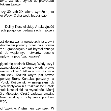
otoku, zamiast płynąć do praPotoku
Potokiem Lejowym.
czy 30-tych XX wieku wyraźnie jest
ej Wody. Cicha woda brzegi rwie!
 - Doliny Kościeliskiej. Atrakcyjność
jszych poligonów badawczych. Także i
st doliną walną (powierzchnia zlewni
drodze ku północy przecinają prawie
h i granitowych skał krystalicznego
 aż do wapiennych utworów eocenu
wpływ na jego "zachowanie".
ędni się odcinek Kirowej Wody, czyli
ączna długość wyniesie wtedy prawie
ysokości około 1320 m n.p.m.. Główne
u l/sek. Kształt koryta jest prawie
ż poniżej Brany Kantaka, położony na
Potok Kościeliski w mniejszym lub
ych dopływów niż "bliźniaczy" Potok
tok Kościeliski na wysokości Małej
Kiry Miętusiej. Część badaczy uważa,
Ornaczańskiej z połączenia potoków
iego).
d "zwykłych" strumieni czy rzek. W