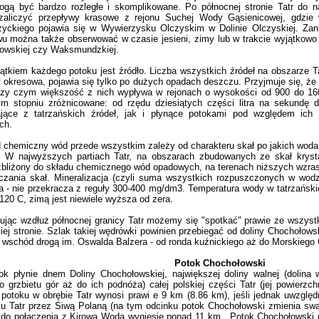
gą być bardzo rozległe i skomplikowane. Po północnej stronie Tatr do n
aliczyć przepływy krasowe z rejonu Suchej Wody Gąsienicowej, gdzie
yckiego pojawia się w Wywierzysku Olczyskim w Dolinie Olczyskiej. Zan
wu można także obserwować w czasie jesieni, zimy lub w trakcie wyjątkowo s
owskiej czy Waksmundzkiej.
iem każdego potoku jest źródło. Liczba wszystkich źródeł na obszarze Tat
t okresowa, pojawia się tylko po dużych opadach deszczu. Przyjmuje się, że p
rzy czym większość z nich wypływa w rejonach o wysokości od 900 do 16
m stopniu zróżnicowane: od rzędu dziesiątych części litra na sekundę d
jące z tatrzańskich źródeł, jak i płynące potokami pod względem ich 
ch.
hemiczny wód przede wszystkim zależy od charakteru skał po jakich woda p
. W najwyższych partiach Tatr, na obszarach zbudowanych ze skał kryst
zbliżony do składu chemicznego wód opadowych, na terenach niższych wzras
czania skał. Mineralizacja (czyli suma wszystkich rozpuszczonych w wodz
a - nie przekracza z reguły 300-400 mg/dm3. Temperatura wody w tatrzańskic
120 C, zimą jest niewiele wyższa od zera.
c wzdłuż północnej granicy Tatr możemy się "spotkać" prawie ze wszystk
iej stronie. Szlak takiej wędrówki powinien przebiegać od doliny Chochołow
a wschód drogą im. Oswalda Balzera - od ronda kuźnickiego aż do Morskiego
Potok Chochołowski
łynie dnem Doliny Chochołowskiej, największej doliny walnej (dolina wa
o grzbietu gór aż do ich podnóża) całej polskiej części Tatr (jej powierzc
 potoku w obrębie Tatr wynosi prawi e 9 km (8.86 km), jeśli jednak uwzględ
lu Tatr przez Siwą Polaną (na tym odcinku potok Chochołowski zmienia sw
 do połączenia z Kirową Wodą wyniesie ponad 11 km . Potok Chochołowski 