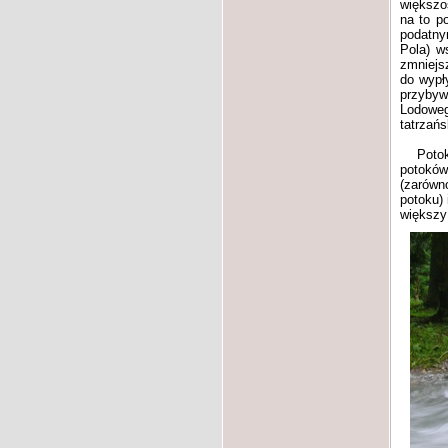
większoś
na to p
podatny
Pola) w
zmniejsz
do wypł
przybyw
Lodoweg
tatrzań
Potok K
potoków
(zarówno
potoku)
większy 