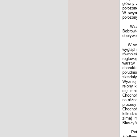
główny 
położon
W swym 
położony
Wzdłuż 
Bobrowi
dopływe
W swej 
wygląd 
równole
reglowej
warstw 
charakt
południ
składały
Wyżniej
rejony 
się mni
Chochoł
na różn
procesy
Chochoł
kilkudz
zima) m
Blaszyń
Potok 
źródłow