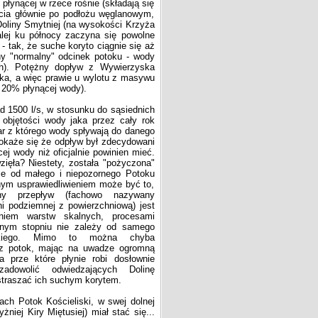
płynącej w rzece rośnie (składają się
ięcia głównie po podłożu węglanowym,
Doliny Smytniej (na wysokości Krzyża
lej ku północy zaczyna się powolne
 tak, że suche koryto ciągnie się aż
ny "normalny" odcinek potoku - wody
ch). Potężny dopływ z Wywierzyska
ka, a więc prawie u wylotu z masywu
 20% płynącej wody).
d 1500 l/s, w stosunku do sąsiednich
a objętości wody jaka przez cały rok
zar z którego wody spływają do danego
 okaże się że odpływ był zdecydowani
ej wody niż oficjalnie powinien mieć.
ięła? Niestety, została "pożyczona"
ie od małego i niepozornego Potoku
nym usprawiedliwieniem może być to,
y przepływ (fachowo nazywany
i podziemnej z powierzchniową) jest
niem warstw skalnych, procesami
nym stopniu nie zależy od samego
iskiego. Mimo to można chyba
sz potok, mając na uwadze ogromną
a prze które płynie robi dosłownie
adowolić odwiedzających Dolinę
dstraszać ich suchym korytem.
h Potok Kościeliski, w swej dolnej
żniej Kiry Miętusiej) miał stać się...