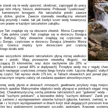
tarali się te wody ujarzmić, okiełznać, zaprzęgali do pracy
ąc nimi młyny, folusze, elektrownie. Próbowali "cywilizować"
c kamiennymi brzegami. Ale tatrzańskie potoki zawsze
ły dzikie, groźne. Zawsze stanowiły nieodłączny element
skiej przyrody i nadal, tak jak kiedyś szum wody towarzyszy
om prawie w każdym tatrzańskim zakątku.
atr znajduje się na obszarze zlewisk: Morza Czarnego i
. Cała polska część Tatr znajduje się w dorzeczu Dunajca
ko Bałtyku). Tatry słowackie znajdują się częściowo w
u Dunaju, częściowo w dorzeczu Dunajca (zlewisko Morza
go). Granica między tymi dorzeczami jest częścią
kiego działu wód.
wszystkimi dolinami tatrzańskimi płyną różnej wielkości
nie i potoki. Mają przeważnie niewielką długość, nie
czającą 15 kilometrów, oraz duże nachylenie (do 20% w
h potokach i ponad 40% w dopływach). Przepływ wody ma z reguły charak
ach następuje częściowa zmiana biegu koryta rzeki. Łączna długość stały
iej części Tatr wynosi około 175 km, w Tatrach słowackich jest ponad pięc
znacznym stopniu zależy od zasilania opadami atmosferycznymi..
j wody płynie w okresach zimowych, gwałtowne przybory mają miejsce
letnich opadów. Maksymalne objętości wody płynącej w potokach sięgać mog
trów). Charakterystyczną cechą potoków tatrzańskich jest "gubienie" wody
órali "suchymi potokami", a bezwodne doliny "suchymi dolinami". Zanik 
y zarówno z występowaniem utworów luźnych (głazów, kamieni, żwirów), w 
 jak i z licznym występowaniem w dnach koryt skał ulegających procesom k
chni lecz podziemnymi systemami szczelin, jaskiniami. Krasowe system