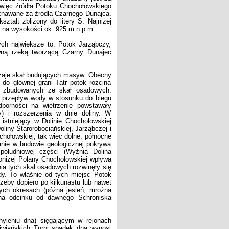
 więc źródła Potoku Chochołowskiego
znawane za źródła Czarnego Dunajca.
ztałt zbliżony do litery S. Najniżej
ę na wysokości ok. 925 m n.p.m..
h największe to: Potok Jarząbczy,
ówną rzeką tworzącą Czarny Dunajec
zaje skał budujących masyw. Obecny
 do głównej grani Tatr potok rozcina
h zbudowanych ze skał osadowych:
 i przepływ wody w stosunku do biegu
porności na wietrzenie powstawały
y) i rozszerzenia w dnie doliny. W
 istniejący w Dolinie Chochołowskiej
oliny Starorobociańskiej, Jarząbczej i
hołowskiej, tak więc dolne, północne
anie w budowie geologicznej pokrywa
ołudniowej części (Wyżnia Dolina
poniżej Polany Chochołowskiej wpływa
ia tych skał osadowych rozwinęły się
y. To właśnie od tych miejsc Potok
eby dopiero po kilkunastu lub nawet
ych okresach (późna jesień, mroźna
na odcinku od dawnego Schroniska
leniu dna) sięgającym w rejonach
iwiańskich Turni spadek dna wynosi