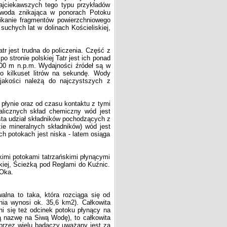
ajciekawszych tego typu przykładów
 woda znikająca w ponorach Potoku
ikanie fragmentów powierzchniowego
uchych lat w dolinach Kościeliskiej,
r jest trudna do policzenia. Część z
o stronie polskiej Tatr jest ich ponad
00 m n.p.m. Wydajności źródeł są w
o kilkuset litrów na sekundę. Wody
jakości należą do najczystszych z
łynie oraz od czasu kontaktu z tymi
alicznych skład chemiczny wód jest
ta udział składników pochodzących z
ie mineralnych składników) wód jest
h potokach jest niska - latem osiąga
imi potokami tatrzańskimi płynącymi
skiej, Ścieżką pod Reglami do Kuźnic.
 Oka.
lna to taka, która rozciąga się od
hnia wynosi ok. 35,6 km2). Całkowita
ni się też odcinek potoku płynący na
ą nazwę na Siwą Wodę), to całkowita
przez wielu badaczy uważany jest za