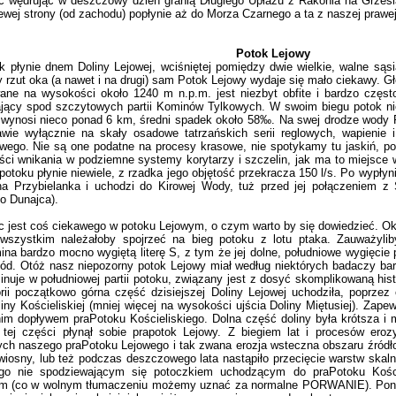
ć wędrując w deszczowy dzień granią Długiego Upłazu z Rakonia na Grzes
ewej strony (od zachodu) popłynie aż do Morza Czarnego a ta z naszej prawe
Potok Lejowy
łynie dnem Doliny Lejowej, wciśniętej pomiędzy dwie wielkie, walne sąsi
 rzut oka (a nawet i na drugi) sam Potok Lejowy wydaje się mało ciekawy. G
ane na wysokości około 1240 m n.p.m. jest niezbyt obfite i bardzo częst
jący spod szczytowych partii Kominów Tylkowych. W swoim biegu potok ni
 wynosi nieco ponad 6 km, średni spadek około 58‰. Na swej drodze wody P
rawie wyłącznie na skały osadowe tatrzańskich serii reglowych, wapienie
wego. Nie są one podatne na procesy krasowe, nie spotykamy tu jaskiń, p
ści wnikania w podziemne systemy korytarzy i szczelin, jak ma to miejsce
toku płynie niewiele, z rzadka jego objętość przekracza 150 l/s. Po wypłyni
a Przybielanka i uchodzi do Kirowej Wody, tuż przed jej połączeniem z
o Dunajca).
c jest coś ciekawego w potoku Lejowym, o czym warto by się dowiedzieć. Oka
wszystkim należałoby spojrzeć na bieg potoku z lotu ptaka. Zauważylib
ina bardzo mocno wygiętą literę S, z tym że jej dolne, południowe wygięcie
ód. Otóż nasz niepozorny potok Lejowy miał według niektórych badaczy bar
inuje w południowej partii potoku, związany jest z dosyć skomplikowaną hist
orii początkowo górna część dzisiejszej Doliny Lejowej uchodziła, poprzez
liny Kościeliskiej (mniej więcej na wysokości ujścia Doliny Miętusiej). Zape
im dopływem praPotoku Kościeliskiego. Dolna część doliny była krótsza i 
tej części płynął sobie prapotok Lejowy. Z biegiem lat i procesów erozy
ych naszego praPotoku Lejowego i tak zwana erozja wsteczna obszaru źródłow
 wiosny, lub też podczas deszczowego lata nastąpiło przecięcie warstw skal
go nie spodziewającym się potoczkiem uchodzącym do praPotoku Kości
m (co w wolnym tłumaczeniu możemy uznać za normalne PORWANIE). Poni