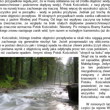
ci przypadków regułą jest, że w miarę oddalania się od źródła objętość wody 
owierzchniowe i podziemne dopływy wody). Potok Kościeliski, z racji płyn
m na rozwój krasu zachowuje się inaczej. Mniej więcej do wysokości ujścia 
szystko jest w porządku - wody w potoku przybywa. Jednak już trochę da
anie objętości przepływu. W skrajnych przypadkach woda zanika całkowicie -
ywu z jaskini Wodnej pod Pisaną. Od tego też wypływu zaczyna się kolej
a (nieznacznie, ze względu na brak stałych dopływów powierzchniowy
o znacznie wzmacnia Potok Kościeliski. Niestety. Po minięciu Bramy Kanta
skiego znowu następuje zanik wód, tym razem w rozległym kamienisku (aż do
ościeliski, którego średnie objętości przepływów w skali roku sięgają pona
 zachowuje się generalnie niezbyt fair. Jeżeli przeprowadzi się obliczeni
 w postaci deszczu jaki i śniegu) spada na obszar zlewni potoku (czyli obs
 i porówna wynik z objętością wody jaka odpłynęła przez ten czas potokiem,
niż zasilanie opadem. Innymi słowy Potok Kościeliski "skręcił n
a boku" więc
Skąd się ta woda wz
od sąsiadów, główn
Małołąckiego. Jedy
że ten podziemn
niezgodnością zlewn
związany z ułoże
krasowymi i w żad
Potoku Kościel
powiedzieć, że na
popularność miejsc
wszystko żeby z
Kościeliską i nie o
W minionych latac
części (w rejonie Wy