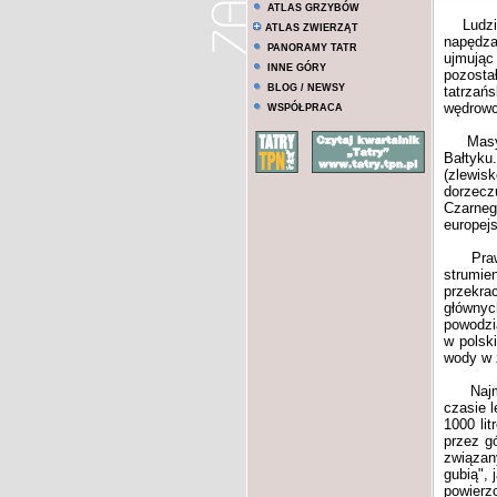
ATLAS GRZYBÓW
Ludzie s
ATLAS ZWIERZĄT
napędzaj
PANORAMY TATR
ujmują
INNE GÓRY
pozosta
BLOG / NEWSY
tatrzań
wędrowc
WSPÓŁPRACA
Masyw T
Bałtyku
(zlewis
dorzecz
Czarne
europejs
Prawie 
strumie
przekra
głównyc
powodzi
w polsk
wody w 
Najmnie
czasie 
1000 li
przez g
związan
gubią",
powierz