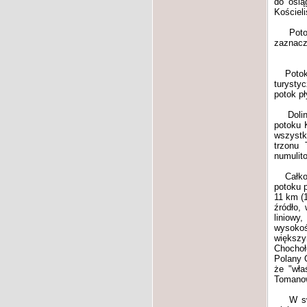
do osią
Kościel
Potok L
zaznacz
Potok pł
turysty
potok pł
Dolina 
potoku 
wszystk
trzonu 
numulit
Całkowit
potoku 
11 km (
źródło,
liniowy
wysokoś
większy
Chochoł
Polany 
że "wła
Tomanow
W swej 