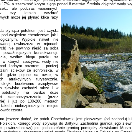
e 17‰ a szerokość koryta sięga ponad
8 metrów. Średnia objętość wody wy
/sek., ale podczas wiosennych
pów czy letnich wezbrań
wych może jej płynąć klika razy
łynąca potokiem jest czysta
 pod względem chemicznym jak i
ologicznym. Wypicie nawet nie
towanej (zwłaszcza w rejonach
ych) nie powinno nieść za sobą
 poważniejszych konsekwencji.
ście, wzdłuż biegu potoku są
, w których spożywać wody nie
 pod żadnym pozorem - poniżej
zalni ścieków ze schroniska, w
ach gdzie pojone są owce, w
ch atrakcyjnych turystycznie.
dzięki burzliwemu przepływowi
o zjawisko zachodzi także i w
 potokach) ma bardzo duże
ści samooczyszczania (przez
anie) i już po 100-200 metrach
 takich niebezpiecznych miejsc
powrót czysta.
eszcze dodać, że potok Chochołowski jest pierwszym (od zachodu) lub 
 Polskich, którego wody spływają do Bałtyku. Zachodnia granica jego zlew
iek powierzchniowy) jest jednocześnie granicą pomiędzy zlewiskami Morza