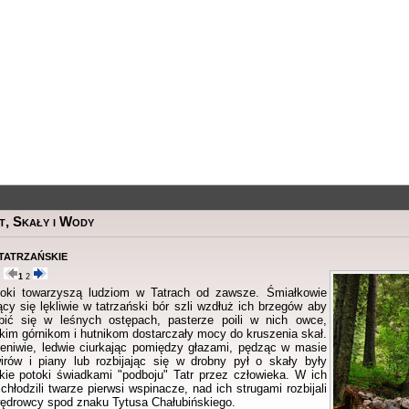
t, Skały i Wody
tatrzańskie
2
1
2
oki towarzyszą ludziom w Tatrach od zawsze. Śmiałkowie
cy się lękliwie w tatrzański bór szli wzdłuż ich brzegów aby
bić się w leśnych ostępach, pasterze poili w nich owce,
kim górnikom i hutnikom dostarczały mocy do kruszenia skał.
leniwie, ledwie ciurkając pomiędzy głazami, pędząc w masie
irów i piany lub rozbijając się w drobny pył o skały były
skie potoki świadkami "podboju" Tatr przez człowieka. W ich
hłodzili twarze pierwsi wspinacze, nad ich strugami rozbijali
ędrowcy spod znaku Tytusa Chałubińskiego.