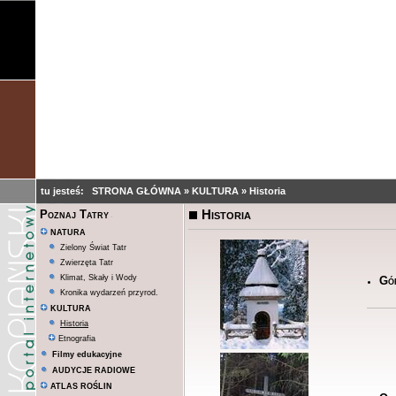
tu jesteś:
STRONA GŁÓWNA
»
KULTURA
»
Historia
Historia
Poznaj Tatry
NATURA
Zielony Świat Tatr
Zwierzęta Tatr
Klimat, Skały i Wody
Gó
Kronika wydarzeń przyrod.
KULTURA
Historia
Etnografia
Filmy edukacyjne
AUDYCJE RADIOWE
ATLAS ROŚLIN