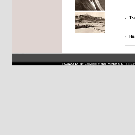
Tat
His
POZNAJ TATRY
Copyright ©
MATinternet s.c.
- Z-NE.P