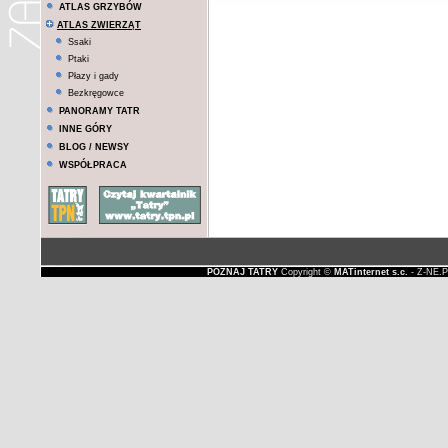
ATLAS GRZYBÓW
ATLAS ZWIERZĄT
Ssaki
Ptaki
Płazy i gady
Bezkręgowce
PANORAMY TATR
INNE GÓRY
BLOG / NEWSY
WSPÓŁPRACA
POZNAJ TATRY
Copyright ©
MATinternet s.c.
- Z-NE.P