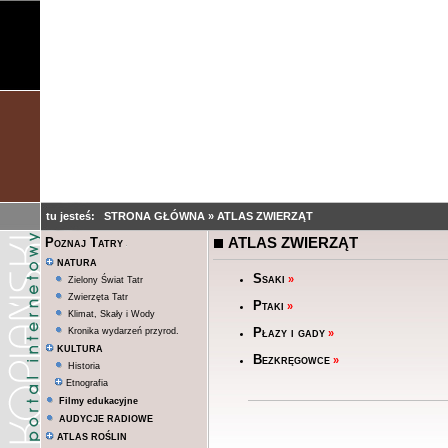
tu jesteś:
STRONA GŁÓWNA
»
ATLAS ZWIERZĄT
ATLAS ZWIERZĄT
Poznaj Tatry
NATURA
Ssaki
»
Zielony Świat Tatr
Zwierzęta Tatr
Ptaki
»
Klimat, Skały i Wody
Płazy i gady
Kronika wydarzeń przyrod.
»
KULTURA
Bezkręgowce
»
Historia
Etnografia
Filmy edukacyjne
AUDYCJE RADIOWE
ATLAS ROŚLIN