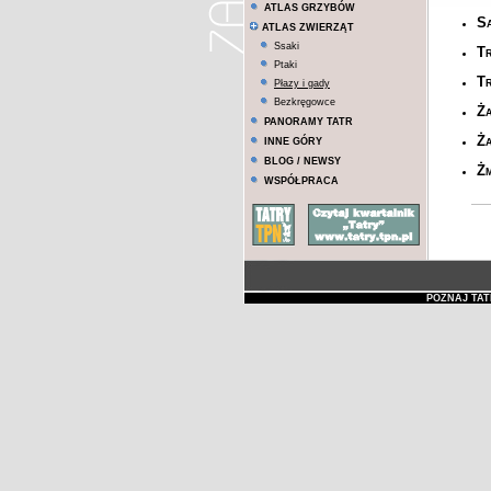
ATLAS GRZYBÓW
Sa
ATLAS ZWIERZĄT
Ssaki
T
Ptaki
Tr
Płazy i gady
Bezkręgowce
Ż
PANORAMY TATR
Ż
INNE GÓRY
BLOG / NEWSY
Żm
WSPÓŁPRACA
POZNAJ TAT