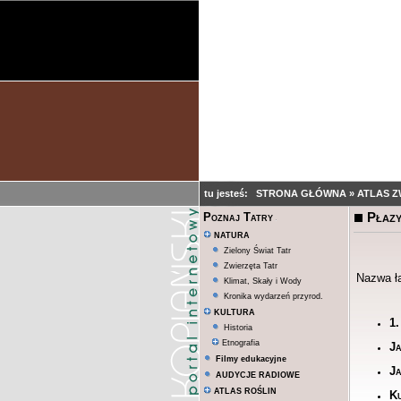
tu jesteś:
STRONA GŁÓWNA
»
ATLAS 
Płazy
Poznaj Tatry
NATURA
Zielony Świat Tatr
Zwierzęta Tatr
Nazwa ł
Klimat, Skały i Wody
Kronika wydarzeń przyrod.
KULTURA
1.
Historia
Etnografia
Ja
Filmy edukacyjne
J
AUDYCJE RADIOWE
ATLAS ROŚLIN
Ku