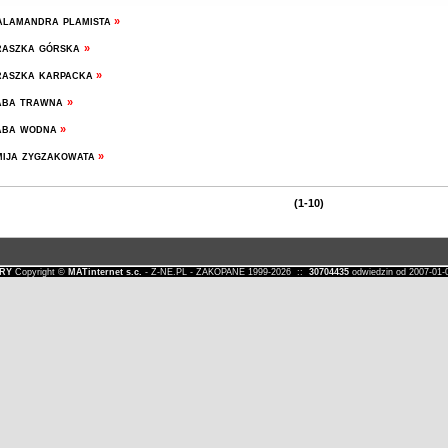
lamandra plamista
»
raszka górska
»
aszka karpacka
»
aba trawna
»
aba wodna
»
ija zygzakowata
»
(1-10)
RY
Copyright ©
MATinternet s.c.
- Z-NE.PL - ZAKOPANE 1999-2026 ::
30704435
odwiedzin od 2007-0