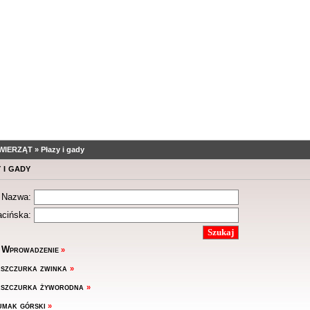
ZWIERZĄT
»
Płazy i gady
 i gady
Nazwa:
acińska:
 Wprowadzenie
»
szczurka zwinka
»
aszczurka żyworodna
»
mak górski
»