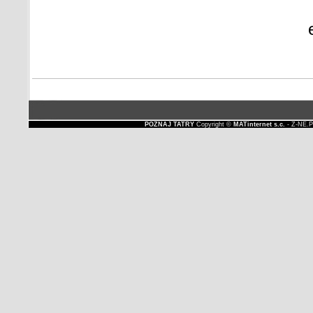
POZNAJ TATRY
Copyright ©
MATinternet s.c.
- Z-NE.P