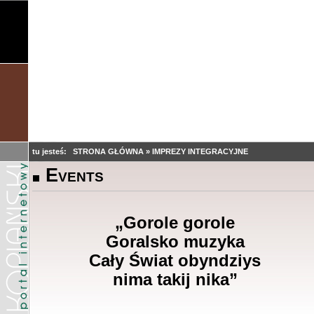
tu jesteś:
STRONA GŁÓWNA
»
IMPREZY INTEGRACYJNE
Events
„Gorole gorole
Goralsko muzyka
Cały Świat obyndziys
nima takij nika
”