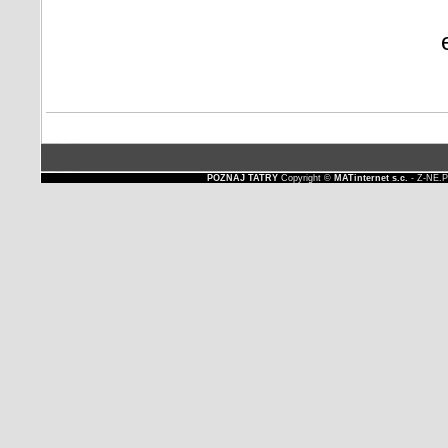
POZNAJ TATRY
Copyright ©
MATinternet s.c.
- Z-NE.P