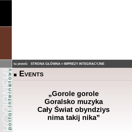
tu jesteś:
STRONA GŁÓWNA
»
IMPREZY INTEGRACYJNE
Events
„Gorole gorole
Goralsko muzyka
Cały Świat obyndziys
nima takij nika
”