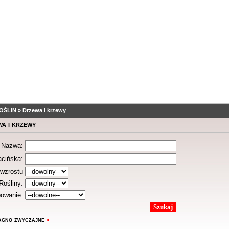
OŚLIN
»
Drzewa i krzewy
a i krzewy
Nazwa:
acińska:
wzrostu
Rośliny:
owanie:
gno zwyczajne
»