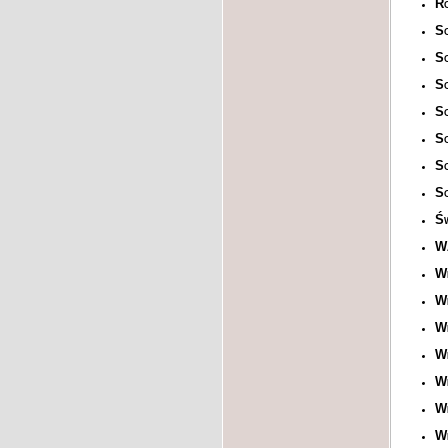
Ró
So
S
S
So
So
S
So
Św
Wa
Wi
Wi
Wi
Wi
Wi
Wi
Wi