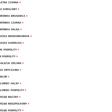
żyna czarna
»
z koralowy
»
rówka brusznica
»
orówka czarna
»
orówka halna
»
rzoza brodawkowata
»
zoza karpacka
»
k pospolity
»
s pospolity
»
glezja zielona
»
ga zwyczajna
»
abłoń
»
łowiec halny
»
łowiec pospolity
»
rząb mączny
»
rząb nieszpułkowy
»
rząb pospolity
»