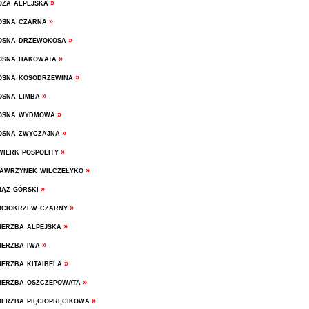
ża alpejska
»
sna czarna
»
osna drzewokosa
»
osna hakowata
»
sna kosodrzewina
»
sna limba
»
osna wydmowa
»
sna zwyczajna
»
ierk pospolity
»
wrzynek wilczełyko
»
ąz górski
»
ciokrzew czarny
»
erzba alpejska
»
erzba iwa
»
erzba kitaibela
»
erzba oszczepowata
»
erzba pięciopręcikowa
»