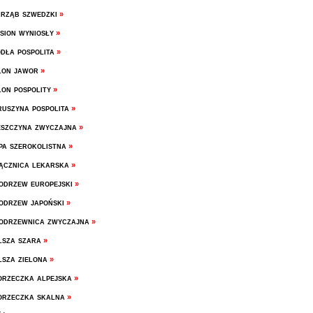
rząb szwedzki
»
sion wyniosły
»
dła pospolita
»
lon jawor
»
on pospolity
»
uszyna pospolita
»
szczyna zwyczajna
»
pa szerokolistna
»
cznica lekarska
»
drzew europejski
»
drzew japoński
»
drzewnica zwyczajna
»
sza szara
»
sza zielona
»
rzeczka alpejska
»
rzeczka skalna
»