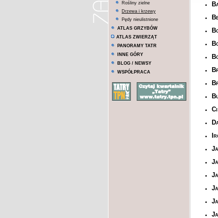
Rośliny zielne
Ba
Drzewa i krzewy
Be
Pędy nieulistnione
ATLAS GRZYBÓW
Bo
ATLAS ZWIERZĄT
B
PANORAMY TATR
INNE GÓRY
B
BLOG / NEWSY
B
WSPÓŁPRACA
Br
Bu
Ci
Da
Ir
J
Ja
Ja
Ja
Ja
Ja