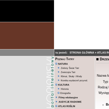
tu jesteś:
STRONA GŁÓWNA
»
ATLAS R
Drzew
Poznaj Tatry
NATURA
Zielony Świat Tatr
Zwierzęta Tatr
Nazwa ł
Klimat, Skały i Wody
Kronika wydarzeń przyrod.
Typ 
KULTURA
Rodzaj 
Historia
Występ
Etnografia
Filmy edukacyjne
AUDYCJE RADIOWE
Ba
ATLAS ROŚLIN