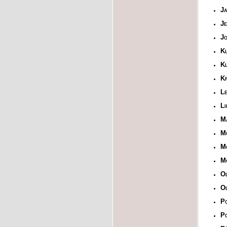
Ja
Je
Jo
K
Kl
Kr
Le
Li
Mą
Mo
Mo
Mo
Ol
Ol
Po
Po