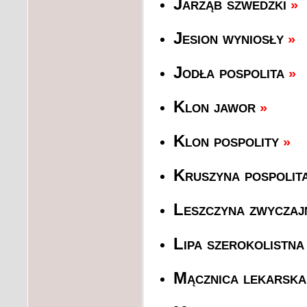
Jarząb szwedzki
»
Jesion wyniosły
»
Jodła pospolita
»
Klon jawor
»
Klon pospolity
»
Kruszyna pospolit
Leszczyna zwyczaj
Lipa szerokolistna
Mącznica lekarska