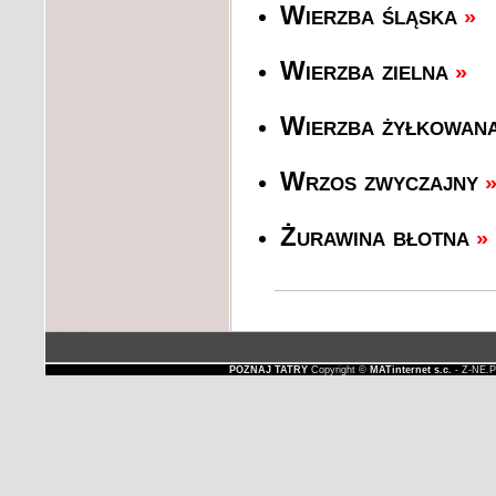
Wierzba śląska
»
Wierzba zielna
»
Wierzba żyłkowan
Wrzos zwyczajny
Żurawina błotna
»
POZNAJ TATRY
Copyright ©
MATinternet s.c.
- Z-NE.P