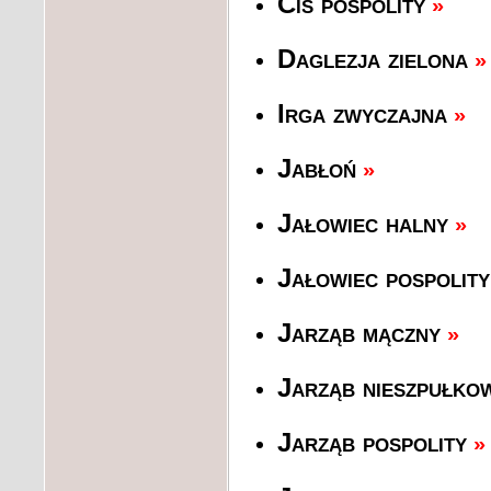
Cis pospolity
»
Daglezja zielona
»
Irga zwyczajna
»
Jabłoń
»
Jałowiec halny
»
Jałowiec pospolity
Jarząb mączny
»
Jarząb nieszpułko
Jarząb pospolity
»