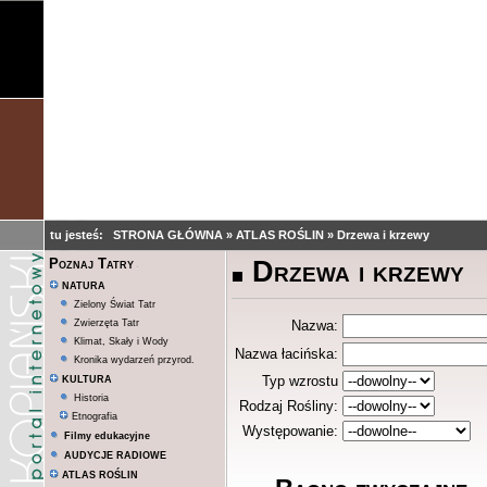
tu jesteś:
STRONA GŁÓWNA
»
ATLAS ROŚLIN
»
Drzewa i krzewy
Drzewa i krzewy
Poznaj Tatry
NATURA
Zielony Świat Tatr
Zwierzęta Tatr
Nazwa:
Klimat, Skały i Wody
Nazwa łacińska:
Kronika wydarzeń przyrod.
Typ wzrostu
KULTURA
Historia
Rodzaj Rośliny:
Etnografia
Występowanie:
Filmy edukacyjne
AUDYCJE RADIOWE
ATLAS ROŚLIN