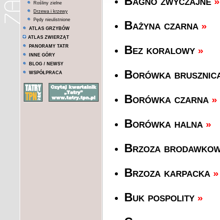
Bagno zwyczajne
»
Rośliny zielne
Drzewa i krzewy
Pędy nieulistnione
Bażyna czarna
»
ATLAS GRZYBÓW
ATLAS ZWIERZĄT
PANORAMY TATR
Bez koralowy
»
INNE GÓRY
BLOG / NEWSY
Borówka brusznic
WSPÓŁPRACA
Borówka czarna
»
Borówka halna
»
Brzoza brodawkow
Brzoza karpacka
»
Buk pospolity
»