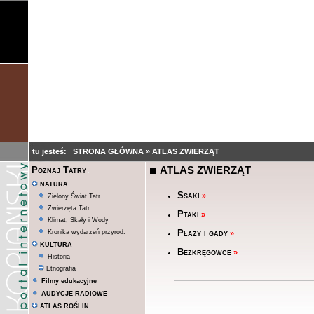
tu jesteś:
STRONA GŁÓWNA
»
ATLAS ZWIERZĄT
ATLAS ZWIERZĄT
Poznaj Tatry
NATURA
Ssaki
»
Zielony Świat Tatr
Zwierzęta Tatr
Ptaki
»
Klimat, Skały i Wody
Płazy i gady
Kronika wydarzeń przyrod.
»
KULTURA
Bezkręgowce
»
Historia
Etnografia
Filmy edukacyjne
AUDYCJE RADIOWE
ATLAS ROŚLIN