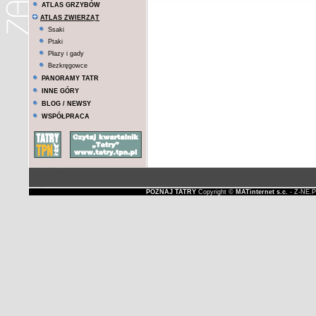
ATLAS GRZYBÓW
ATLAS ZWIERZĄT
Ssaki
Ptaki
Płazy i gady
Bezkręgowce
PANORAMY TATR
INNE GÓRY
BLOG / NEWSY
WSPÓŁPRACA
POZNAJ TATRY
Copyright ©
MATinternet s.c.
- Z-NE.P