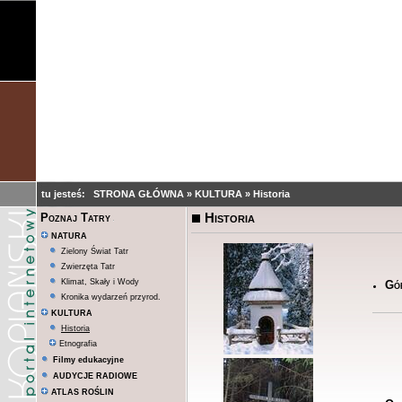
tu jesteś:
STRONA GŁÓWNA
»
KULTURA
»
Historia
Historia
Poznaj Tatry
NATURA
Zielony Świat Tatr
Zwierzęta Tatr
Klimat, Skały i Wody
Gó
Kronika wydarzeń przyrod.
KULTURA
Historia
Etnografia
Filmy edukacyjne
AUDYCJE RADIOWE
ATLAS ROŚLIN