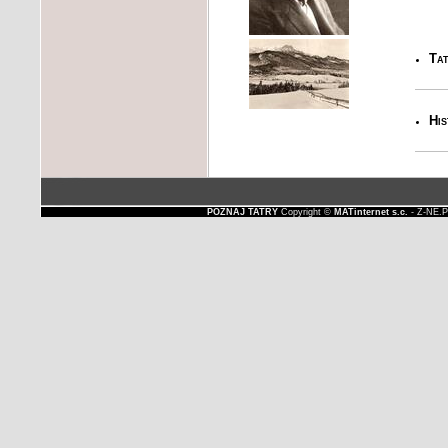
Tat
His
POZNAJ TATRY
Copyright ©
MATinternet s.c.
- Z-NE.P