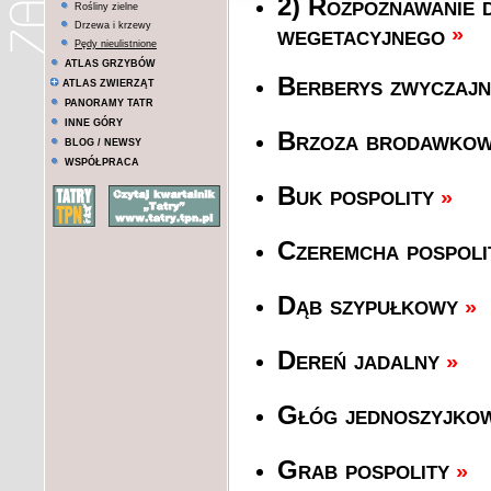
2) Rozpoznawanie 
Rośliny zielne
Drzewa i krzewy
wegetacyjnego
»
Pędy nieulistnione
ATLAS GRZYBÓW
Berberys zwyczajn
ATLAS ZWIERZĄT
PANORAMY TATR
INNE GÓRY
Brzoza brodawkow
BLOG / NEWSY
WSPÓŁPRACA
Buk pospolity
»
Czeremcha pospoli
Dąb szypułkowy
»
Dereń jadalny
»
Głóg jednoszyjko
Grab pospolity
»