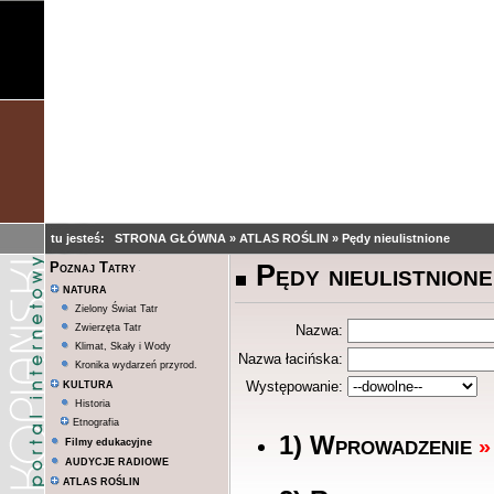
tu jesteś:
STRONA GŁÓWNA
»
ATLAS ROŚLIN
»
Pędy nieulistnione
Pędy nieulistnione
Poznaj Tatry
NATURA
Zielony Świat Tatr
Zwierzęta Tatr
Nazwa:
Klimat, Skały i Wody
Nazwa łacińska:
Kronika wydarzeń przyrod.
Występowanie:
KULTURA
Historia
Etnografia
1) Wprowadzenie
»
Filmy edukacyjne
AUDYCJE RADIOWE
ATLAS ROŚLIN