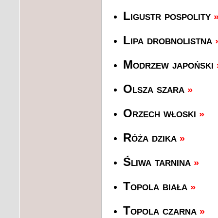
Ligustr pospolity
Lipa drobnolistna
Modrzew japoński
Olsza szara
»
Orzech włoski
»
Róża dzika
»
Śliwa tarnina
»
Topola biała
»
Topola czarna
»