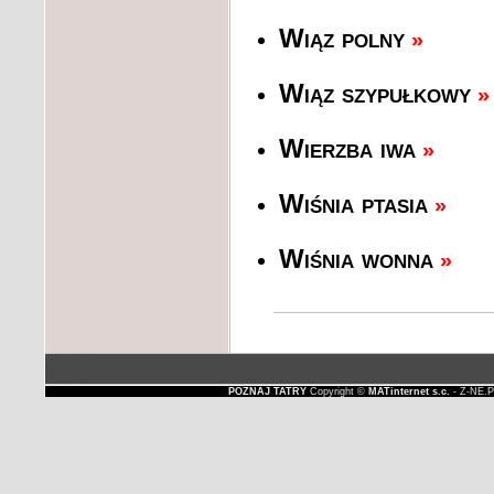
Wiąz polny
»
Wiąz szypułkowy
»
Wierzba iwa
»
Wiśnia ptasia
»
Wiśnia wonna
»
POZNAJ TATRY
Copyright ©
MATinternet s.c.
- Z-NE.P