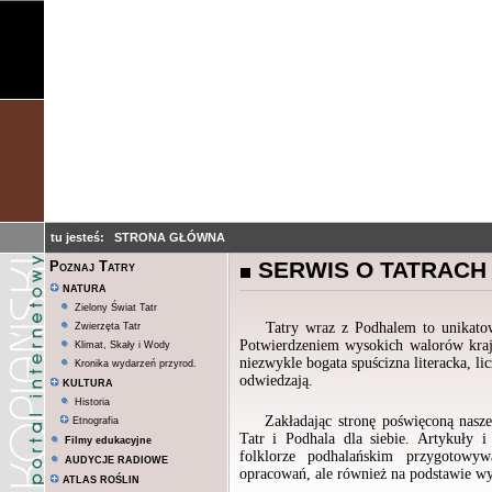
tu jesteś:
STRONA GŁÓWNA
SERWIS O TATRACH
Poznaj Tatry
NATURA
Zielony Świat Tatr
Tatry wraz z Podhalem to unikatowe m
Zwierzęta Tatr
Potwierdzeniem wysokich walorów krajo
Klimat, Skały i Wody
niezwykle bogata spuścizna literacka, li
Kronika wydarzeń przyrod.
odwiedzają.
KULTURA
Historia
Zakładając stronę poświęconą nasz
Etnografia
Tatr i Podhala dla siebie. Artykuły 
Filmy edukacyjne
folklorze podhalańskim przygotowyw
AUDYCJE RADIOWE
opracowań, ale również na podstawie wy
ATLAS ROŚLIN