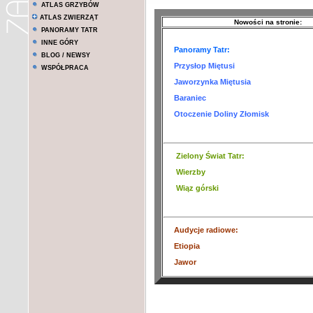
ATLAS GRZYBÓW
ATLAS ZWIERZĄT
Nowości na stronie:
PANORAMY TATR
INNE GÓRY
Panoramy Tatr:
BLOG / NEWSY
Przysłop Miętusi
WSPÓŁPRACA
Jaworzynka Miętusia
Baraniec
Otoczenie Doliny Złomisk
Zielony Świat Tatr
:
Wierzby
Wiąz górski
Audycje radiowe:
Etiopia
Jawor