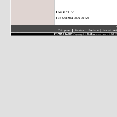
Chile cz. V
( 16 Stycznia 2020 20:42)
S
|
|
|
Zakopane
Nowiny
Podhale
Narty i des
POZNAJ TATRY
Copyright ©
MATinternet s.c.
- Z-NE.P