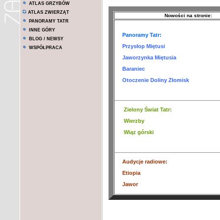
ATLAS GRZYBÓW
ATLAS ZWIERZĄT
Nowości na stronie:
PANORAMY TATR
INNE GÓRY
Panoramy Tatr:
BLOG / NEWSY
Przysłop Miętusi
WSPÓŁPRACA
Jaworzynka Miętusia
Baraniec
Otoczenie Doliny Złomisk
Zielony Świat Tatr
:
Wierzby
Wiąz górski
Audycje radiowe:
Etiopia
Jawor