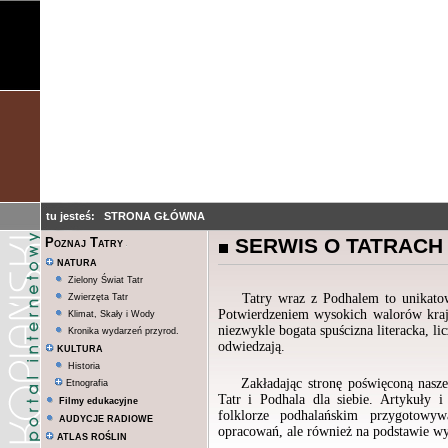
tu jesteś:
STRONA GŁÓWNA
SERWIS O TATRACH
Poznaj Tatry
NATURA
Zielony Świat Tatr
Tatry wraz z Podhalem to unikatowe m
Zwierzęta Tatr
Potwierdzeniem wysokich walorów krajo
Klimat, Skały i Wody
niezwykle bogata spuścizna literacka, li
Kronika wydarzeń przyrod.
odwiedzają.
KULTURA
Historia
Zakładając stronę poświęconą nasz
Etnografia
Tatr i Podhala dla siebie. Artykuły 
Filmy edukacyjne
folklorze podhalańskim przygotowyw
AUDYCJE RADIOWE
opracowań, ale również na podstawie wy
ATLAS ROŚLIN