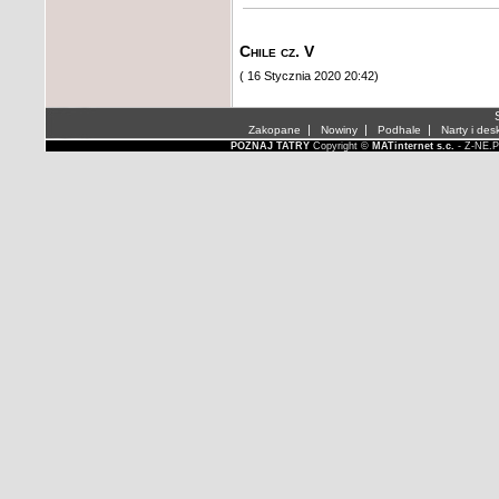
Chile cz. V
( 16 Stycznia 2020 20:42)
S
|
|
|
Zakopane
Nowiny
Podhale
Narty i des
POZNAJ TATRY
Copyright ©
MATinternet s.c.
- Z-NE.P