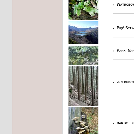
Wątrobo
Pięć Staw
Parki Nar
przebudo
martwe d