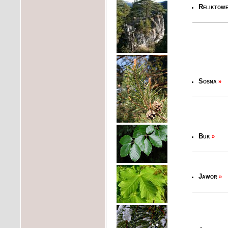
Reliktowe
Sosna
»
Buk
»
Jawor
»