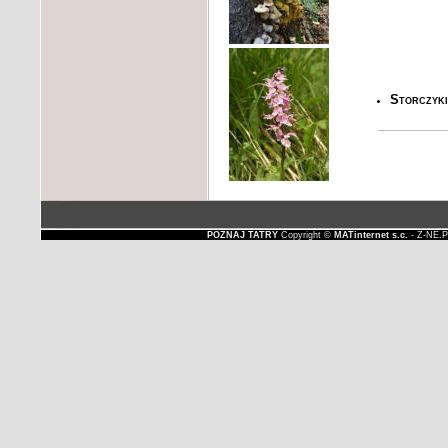
Storczyki
POZNAJ TATRY
Copyright ©
MATinternet s.c.
- Z-NE.P