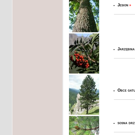
Jesion
»
Jarzębina
Obce gatu
sosna dr