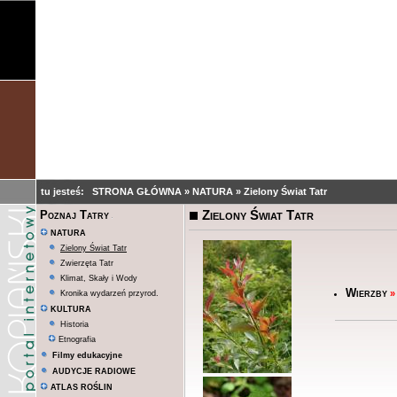
tu jesteś:
STRONA GŁÓWNA
»
NATURA
»
Zielony Świat Tatr
Zielony Świat Tatr
Poznaj Tatry
NATURA
Zielony Świat Tatr
Zwierzęta Tatr
Klimat, Skały i Wody
Wierzby
»
Kronika wydarzeń przyrod.
KULTURA
Historia
Etnografia
Filmy edukacyjne
AUDYCJE RADIOWE
ATLAS ROŚLIN