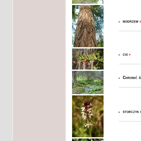
modrzew
cis
»
Chronić śc
storczyk 