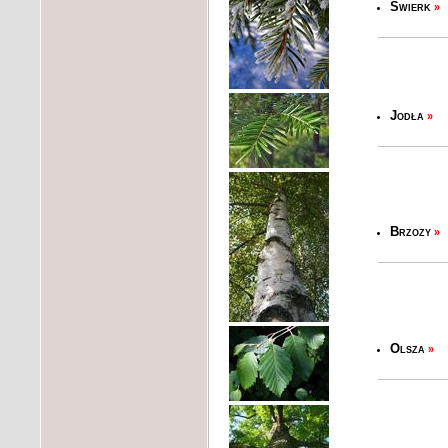
Świerk
»
Jodła
»
Brzozy
»
Olsza
»