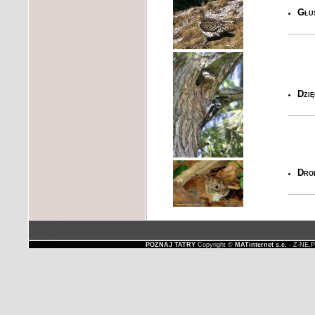
Głu
Dzię
Dro
POZNAJ TATRY
Copyright ©
MATinternet s.c.
- Z-NE.P