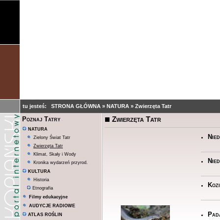
tu jesteś:
STRONA GŁÓWNA
»
NATURA
»
Zwierzęta Tatr
Zwierzęta Tatr
Poznaj Tatry
NATURA
Nied
Zielony Świat Tatr
Zwierzęta Tatr
Klimat, Skały i Wody
Nied
Kronika wydarzeń przyrod.
KULTURA
Historia
Koz
Etnografia
Filmy edukacyjne
AUDYCJE RADIOWE
Pada
ATLAS ROŚLIN