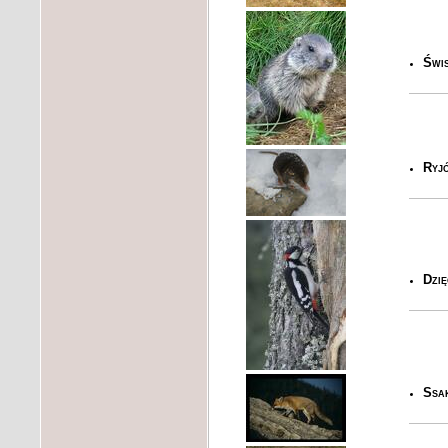
Świ
Ryj
Dzię
Ssak