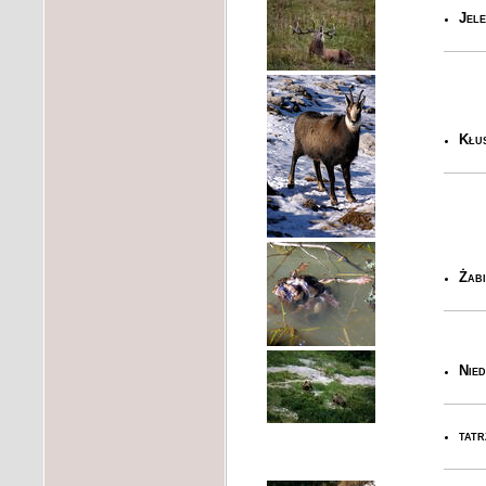
Jele
Kłu
Żab
Nied
tatr