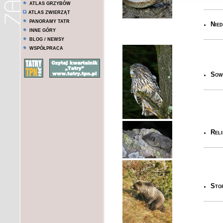
ATLAS GRZYBÓW
ATLAS ZWIERZĄT
PANORAMY TATR
Nied
INNE GÓRY
BLOG / NEWSY
WSPÓŁPRACA
Sowy
Reli
Stop