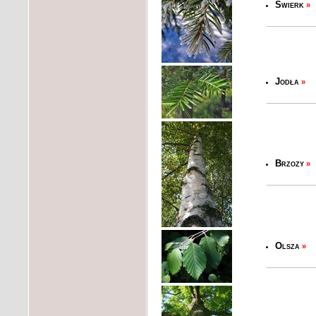
Świerk
»
Jodła
»
Brzozy
»
Olsza
»