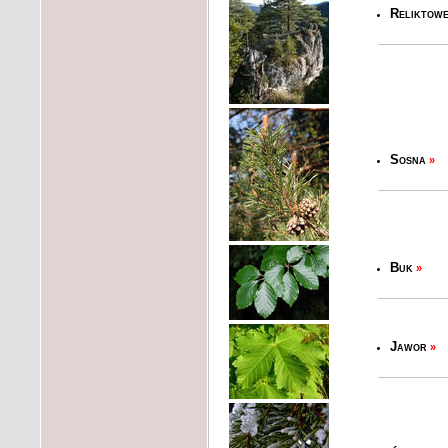
Reliktowe
Sosna
»
Buk
»
Jawor
»