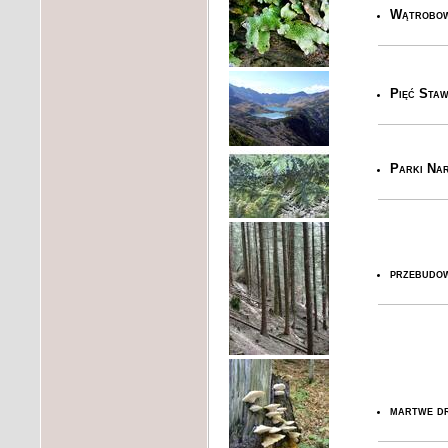
Wątrobo
Pięć Staw
Parki Nar
przebudo
martwe d