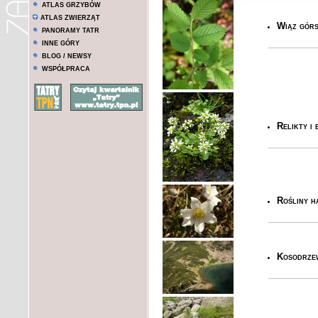
ATLAS GRZYBÓW
ATLAS ZWIERZĄT
Wiąz górs
PANORAMY TATR
INNE GÓRY
BLOG / NEWSY
WSPÓŁPRACA
Relikty i
Rośliny ha
Kosodrze