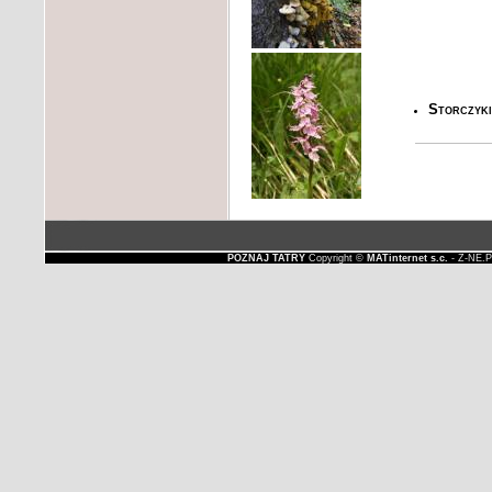
Storczyki
POZNAJ TATRY
Copyright ©
MATinternet s.c.
- Z-NE.P