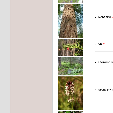
modrzew
cis
»
Chronić śc
storczyk 