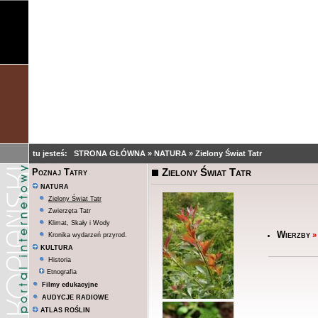
tu jesteś:
STRONA GŁÓWNA
»
NATURA
»
Zielony Świat Tatr
Zielony Świat Tatr
Poznaj Tatry
NATURA
Zielony Świat Tatr
Zwierzęta Tatr
Klimat, Skały i Wody
Wierzby
»
Kronika wydarzeń przyrod.
KULTURA
Historia
Etnografia
Filmy edukacyjne
AUDYCJE RADIOWE
ATLAS ROŚLIN