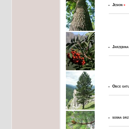
Jesion
»
Jarzębina
Obce gatu
sosna dr