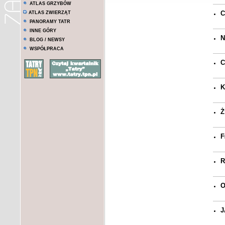
ATLAS GRZYBÓW
C
ATLAS ZWIERZĄT
PANORAMY TATR
INNE GÓRY
N
BLOG / NEWSY
WSPÓŁPRACA
C
K
Ż
F
R
O
J