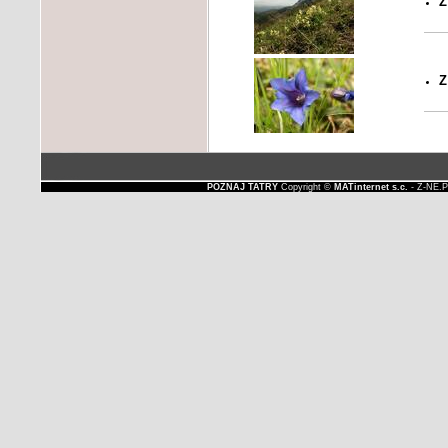
Z
Z
POZNAJ TATRY
Copyright ©
MATinternet s.c.
- Z-NE.P