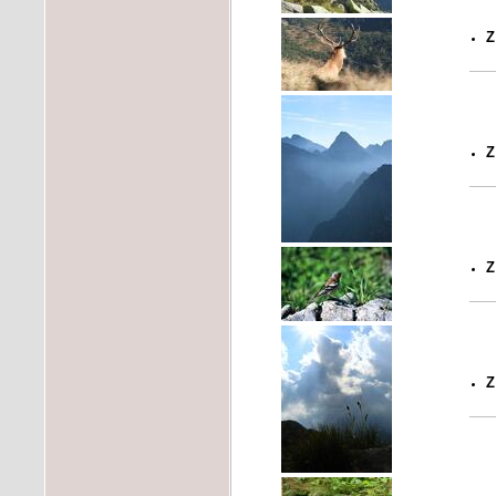
Z
Z
Z
Z