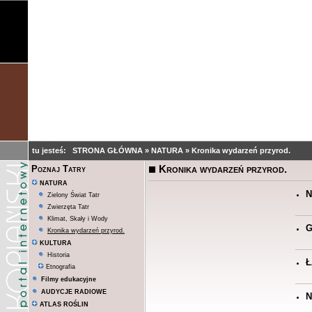
tu jesteś:
STRONA GŁÓWNA
»
NATURA
»
Kronika wydarzeń przyrod.
Kronika wydarzeń przyrod.
Poznaj Tatry
NATURA
N
Zielony Świat Tatr
Zwierzęta Tatr
Klimat, Skały i Wody
G
Kronika wydarzeń przyrod.
KULTURA
Historia
Ł
Etnografia
Filmy edukacyjne
AUDYCJE RADIOWE
N
ATLAS ROŚLIN