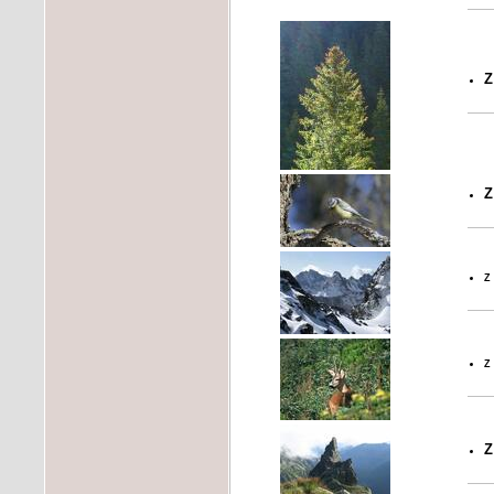
Z
Z
z
z
Z