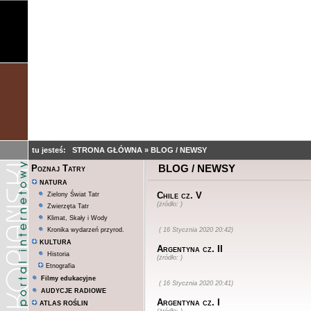
tu jesteś:
STRONA GŁÓWNA
»
BLOG / NEWSY
BLOG / NEWSY
Poznaj Tatry
NATURA
Chile cz. V
Zielony Świat Tatr
(żródło: )
Zwierzęta Tatr
Klimat, Skały i Wody
Kronika wydarzeń przyrod.
( 16 Stycznia 2020 20:42)
KULTURA
Argentyna cz. II
Historia
(żródło: )
Etnografia
Filmy edukacyjne
( 16 Stycznia 2020 20:41)
AUDYCJE RADIOWE
Argentyna cz. I
ATLAS ROŚLIN