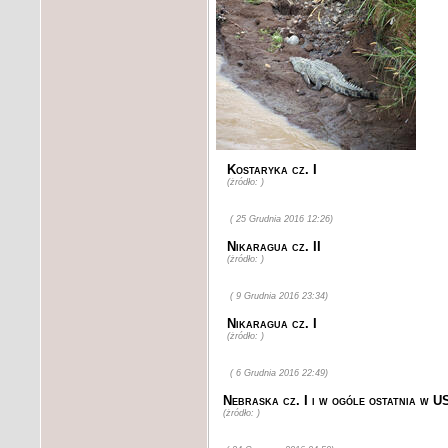
Kostaryka cz. I
(żródło: )
( 25 Grudnia 2016 12:26)
Nikaragua cz. II
(żródło: )
( 9 Grudnia 2016 23:34)
Nikaragua cz. I
(żródło: )
( 6 Grudnia 2016 22:49)
Nebraska cz. I i w ogóle ostatnia w U
(żródło: )